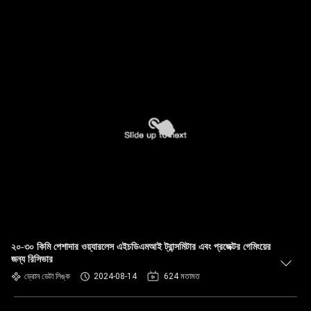
২০-৩০ কিমি পেশাদার ওয়্যারলেস এইচডিএমআই ট্রান্সমিটার এবং প্রজেক্টর গেমিংয়ের
জন্য রিসিভার
ড্রোন ডেটা লিঙ্ক
2024-08-14
624 মতামত