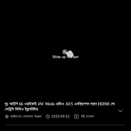
দৃঢ় আইপি 66 ওয়াইফাই 4W Mesh রেডিও AES এনক্রিপশন ল্যান HDMI লো
লেটেন্সি ভিডিও ট্রান্সমিটার
ব্যক্তিগত যোগাযোগ সরঞ্জাম
2025-09-22
95 মতামত