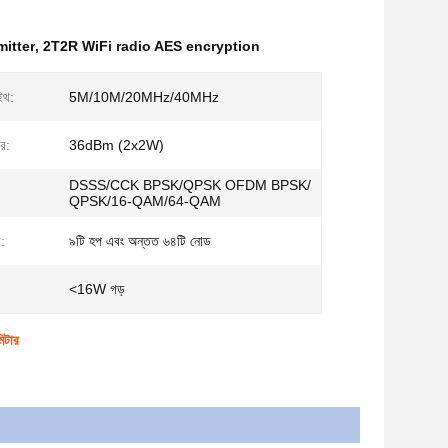
itter
,
2T2R WiFi radio AES encryption
উইথ:
5M/10M/20MHz/40MHz
র:
36dBm (2x2W)
DSSS/CCK BPSK/QPSK OFDM BPSK/
QPSK/16-QAM/64-QAM
া:
৯টি হপ এবং অন্তত ৬৪টি নোড
<16W গড়
িটার