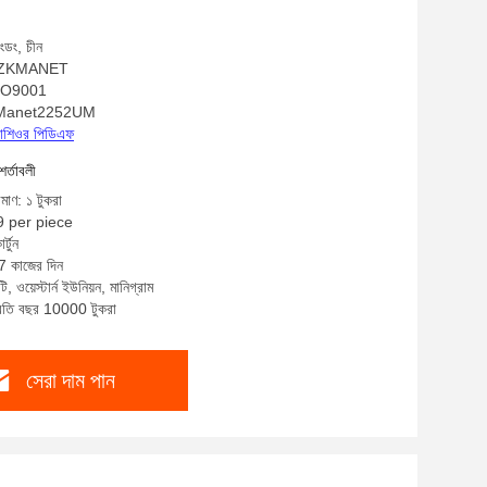
াংডং, চীন
াম: ZKMANET
 ISO9001
ZKManet2252UM
্রোশিওর পিডিএফ
শর্তাবলী
িমাণ: ১ টুকরা
9 per piece
্টুন
-7 কাজের দিন
ি, ওয়েস্টার্ন ইউনিয়ন, মানিগ্রাম
প্রতি বছর 10000 টুকরা
সেরা দাম পান