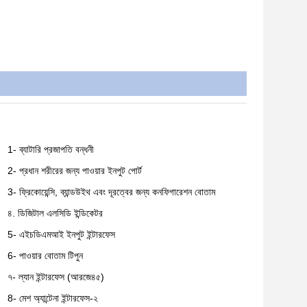
1- ব্যাটারি প্রজাপতি বন্ধনী
2- প্রধান শরীরের জন্য পাওয়ার ইনপুট পোর্ট
3- ফ্রিকোয়েন্সি, ব্যান্ডউইথ এবং দূরত্বের জন্য কনফিগারেশন বোতাম
৪. ডিজিটাল এলসিডি ইন্ডিকেটর
5- এইচডিএমআই ইনপুট ইন্টারফেস
6- পাওয়ার বোতাম টিপুন
৭- ল্যান ইন্টারফেস (আরজে৪৫)
8- মেশ অ্যান্টেনা ইন্টারফেস-২