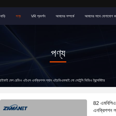
বাড়ি
পণ্য
VR প্রদর্শন
আমাদের সম্পর্কে
আমাদের সাথে যোগাযোগ ক
পণ্য
ইফাই মেশ রেডিও এইএস এনক্রিপশন ল্যান এইচডিএমআই লো লেটেন্সি ভিডিও ট্রান্সমিটার
82 এমবিপিএ
এনক্রিপশন ল্