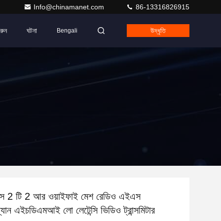
Info@chinamanet.com
86-13316826915
রুন
ঘটনা
উদ্ধৃতি
Bengali
স 2 টি 2 আর ওয়াইফাই মেশ রেডিও এইএস
যান এইচডিএমআই লো লেটেন্সি ভিডিও ট্রান্সমিটার