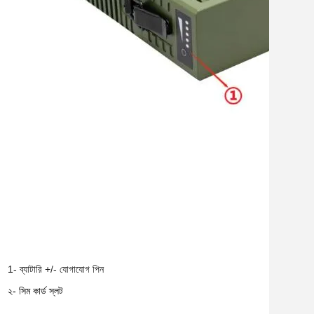
1- ব্যাটারি +/- যোগাযোগ পিন
২- সিম কার্ড স্লট