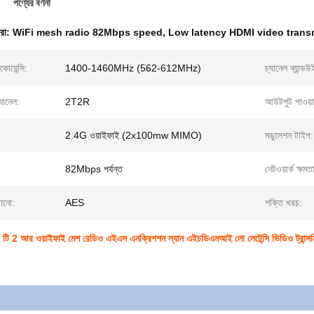
পণ্যের বর্ণনা
ধরা:
WiFi mesh radio 82Mbps speed
,
Low latency HDMI video transm
কোয়েন্সি:
1400-1460MHz (562-612MHz)
চ্যানেল ব্যান্ড
ানেল:
2T2R
আউটপুট পাওয়া
2.4G ওয়াইফাই (2x100mw MIMO)
মডুলেশন টাইপ:
82Mbps পর্যন্ত
নেটওয়ার্ক ক্ষমত
গানো:
AES
শক্তি খরচ:
টি 2 আর ওয়াইফাই মেশ রেডিও এইএস এনক্রিপশন ল্যান এইচডিএমআই লো লেটেন্সি ভিডিও ট্রান্সম