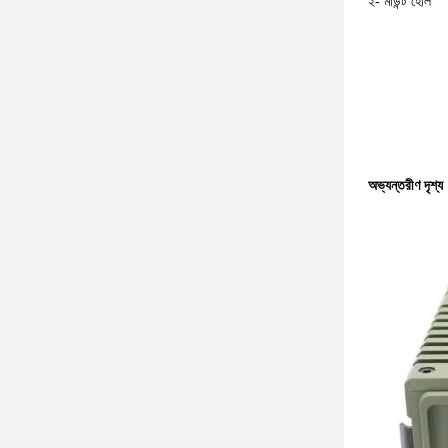
২- মাউন্ট হোল
অভ্যন্তরীণ দৃশ্য