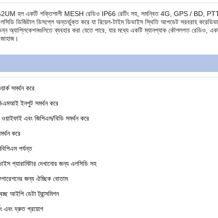
 হল একটি শক্তিশালী MESH রেডিও IP66 রেটিং সহ, সমন্বিত 4G, GPS / BD, PTT, এবং
সিডি ডিজিটাল ডিসপ্লে অন্তর্ভুক্ত করে যা রিয়েল-টাইম ডিভাইস স্থিতি আপডেট সরবরাহ করেডিভাইস
ন্ন অ্যাপ্লিকেশনগুলিতে ব্যবহার করা যেতে পারে, যার মধ্যে একটি ম্যানপ্যাক কৌশলগত রেডিও, একটি নির
 জাহাজ।
র্ক সমর্থন করে
ডিএমআই ইনপুট সমর্থন করে
াইফাই এবং জিপিএস/বিডি সমর্থন করে
মর্থন করে
িপিএস পর্যন্ত
িভাইস প্যারামিটার দেখানোর জন্য এলসিডি সহ
ফিগারেশনের জন্য ঐচ্ছিক বোতাম
স স্বচ্ছ আইপি ডেটা ট্রান্সমিশন
কিং এবং দ্রুত প্রয়োগ