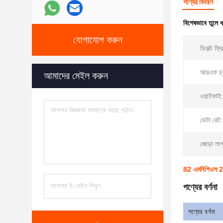
পণ্যের বিবরণ
বিশেষভাবে তুলে 
যোগাযোগ করুন
ডিফল্ট ফ্রি
আরএফ চ্য
আমাদের মেইল ​​করুন
ওয়াইফাই:
ডেটা রেট:
জোড়া লা
82 এমবিপিএস 2 
পণ্যের বর্ণনা
পণ্যের বর্ণনা