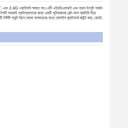
 2.4G ওয়াইফাই ক্ষমতা সহ।এটি এইচডিএমআই এবং ল্যান ইনপুট সমর্থন
টি সহজেই প্রতিস্থাপনের জন্য একটি সুবিধাজনক বেল্ট-আপ ব্যাটারি দিয়ে
্দিষ্ট পয়েন্ট রিলে,অথবা যানবাহনের মতো মোবাইল প্ল্যাটফর্মে মাউন্ট করা, রোবট,