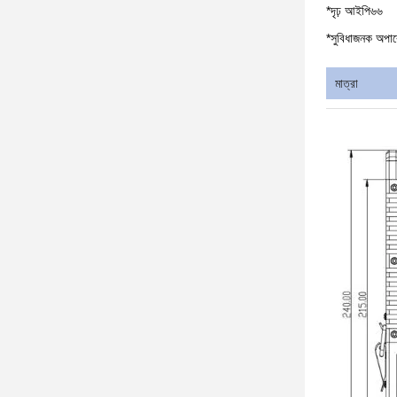
*
দৃঢ় আইপি৬৬
*
সুবিধাজনক অপারে
মাত্রা