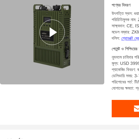
পণ্যের বিবরণ
উৎপত্তি স্থল: গুয়
পরিচিতিমুলক ন
সাক্ষ্যদান: CE,
মডেল নম্বার: 
দলিল:
প্রোডাক্ট ব
পেমেন্ট ও শিপিংয়ের 
ন্যূনতম চাহিদার পর
মূল্য: USD 399
প্যাকেজিং বিবরণ: কার
ডেলিভারি সময়: 3
পরিশোধের শর্ত: টি/ট
যোগানের ক্ষমতা: 