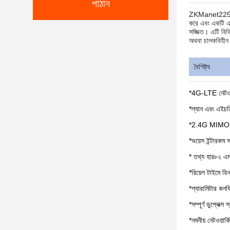
পাঠান
ZKManet2252UM
করে এবং একটি এল
সজ্জিত। এটি বিভি
অথবা চালকবিহীন
বৈশিষ্ট্য
*
4G-LTE নেটওয়া
*
ল্যান এবং এইচ
*
2.4G MIMO ওয়
*
ভয়েস ইন্টারকম স
* তথ্য হার
৮২ এমব
*
রিয়েল টাইমে ড
*
প্যারামিটার কন
*
সম্পূর্ণ ডুপ্লেক্
*
নমনীয় নেটওয়ার্