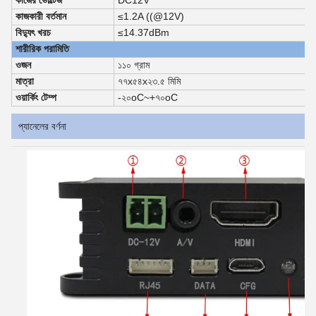
কাজের ভোল্টেজ
DC12V
কাজকারী বর্তমান
≤1.2A ((@12V)
বিদ্যুৎ খরচ
≤14.37dBm
শারীরিক পরামিতি
ওজন
১১০ গ্রাম
মাত্রা
৭৭x৫৪x২৩.৫ মিমি
ওয়ার্কিং টেম্প
-২০
oC
~+৭০
oC
প্যানেলের বর্ণনা