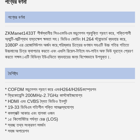
পণ্যের বর্ণনা
পণ্যের বর্ণনা
ZKManet1433T শীর্ষস্থানীয় সিওএফডিএম মডুলেশন প্রযুক্তি গ্রহণ করে, শক্তিশালী
অ্যান্টি-মাল্টিপ্যাথ হস্তক্ষেপ ক্ষমতা সহ। ভিডিও কোডিং H.264 স্ট্যান্ডার্ড ব্যবহার করে,
1080P এর রেজোলিউশন অর্জন করে,পরিষ্কার চিত্রের গুণমান সহএটি উচ্চ গতির গতিতে
উচ্চমানের চিত্র ক্যাপচার করতে এবং এগুলি রিয়েল-টাইমে নন-লাইন অফ ভিউ দূরত্বে প্রেরণ
করতে সক্ষম।এটি বিভিন্ন ইউএভিতে ব্যবহারের জন্য বিশেষভাবে উপযুক্ত।.
বৈশিষ্ট্য
* COFDM মডুলেশন গ্রহণ করে এবং
H264/H265
কম্প্রেশন
* ফ্রিকোয়েন্সি 200MHz-2.7GHz কাস্টমাইজযোগ্য
* HDMI এবং CVBS দ্বৈত ভিডিও ইনপুট
* 19-33 ডিবিএম গতিশীল শক্তি সামঞ্জস্যযোগ্য
* কমপ্যাক্ট আকার এবং হালকা ওজন
* ১৫ কিলোমিটার পর্যন্ত রেঞ্জ (LOS)
* স্বচ্ছ তথ্য সংক্রমণ সমর্থন
* সহজ অপারেশন