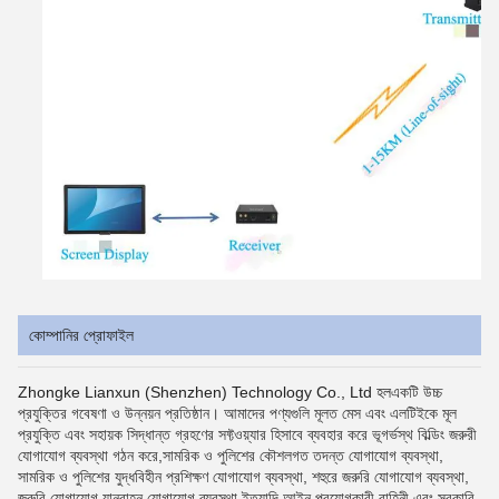
কোম্পানির প্রোফাইল
Zhongke Lianxun (Shenzhen) Technology Co., Ltd হল
একটি উচ্চ
প্রযুক্তির গবেষণা ও উন্নয়ন প্রতিষ্ঠান। আমাদের পণ্যগুলি মূলত মেস এবং এলটিইকে মূল
প্রযুক্তি এবং সহায়ক সিদ্ধান্ত গ্রহণের সফ্টওয়্যার হিসাবে ব্যবহার করে ভূগর্ভস্থ বিল্ডিং জরুরী
যোগাযোগ ব্যবস্থা গঠন করে,সামরিক ও পুলিশের কৌশলগত তদন্ত যোগাযোগ ব্যবস্থা,
সামরিক ও পুলিশের যুদ্ধবিহীন প্রশিক্ষণ যোগাযোগ ব্যবস্থা, শহুরে জরুরি যোগাযোগ ব্যবস্থা,
জরুরি যোগাযোগ যানবাহন যোগাযোগ ব্যবস্থা ইত্যাদি,আইন প্রয়োগকারী বাহিনী এবং সরকারি