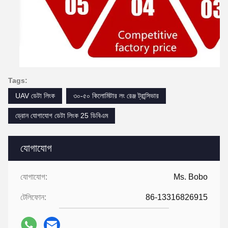
Tags:
UAV ডেটা লিংক
৩০-৫০ কিলোমিটার লং রেঞ্জ ট্রান্সিভার
ড্রোন যোগাযোগ ডেটা লিংক 25 ডিবিএম
যোগাযোগ
যোগাযোগ:
Ms. Bobo
টেলিফোন:
86-13316826915