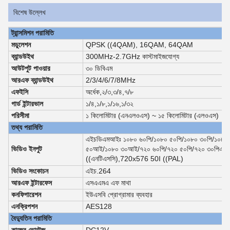
বিশেষ উল্লেখ
ট্রান্সমিশন পরামিতি
মডুলেশন
QPSK ((4QAM), 16QAM, 64QAM
ব্যান্ডউইথ
300MHz-2.7GHz কাস্টমাইজযোগ্য
আউটপুট পাওয়ার
৩০ ডিবিএম
আরএফ ব্যান্ডউইথ
2/3/4/6/7/8MHz
এফইসি
অর্ধেক
,
২/৩
,
৩/৪
,
৭/৮
গার্ড ইন্টারভাল
১/৪
,
১/৮
,
১/১৬
,
১/৩২
পরিসীমা
১ কিলোমিটার (এনএলওএস) ~ ১৫ কিলোমিটার (এলওএস)
তথ্য পরামিতি
এইচডিএমআইঃ ১০৮০ ৬০পি/১০৮০ ৫০পি/১০৮০ ৩০পি/১০৮০
ভিডিও ইনপুট
৫০আই/১০৮০ ৩০আই/৭২০ ৬০পি/৭২০ ৫০পি/৭২০ ৩০পিএভ
((এনটিএসসি)
,
720x576 50I ((PAL)
ভিডিও সংকোচন
এইচ.264
আরএফ ইন্টারফেস
এসএএমএ এফ মাথা
কনফিগারেশন
ইউএসবি প্রোগ্রামার ব্যবহার
এনক্রিপশন
AES128
বৈদ্যুতিন পরামিতি