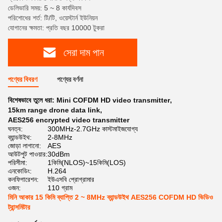
ডেলিভারি সময়: 5 ~ 8 কার্যদিবস
পরিশোধের শর্ত: টি/টি, ওয়েস্টার্ন ইউনিয়ন
যোগানের ক্ষমতা: প্রতি বছর 10000 টুকরা
সেরা দাম পান
পণ্যের বিবরণ
পণ্যের বর্ণনা
বিশেষভাবে তুলে ধরা:
Mini COFDM HD video transmitter
,
15km range drone data link
,
AES256 encrypted video transmitter
ঘনত্ব:
300MHz-2.7GHz কাস্টমাইজযোগ্য
ব্যান্ডউইথ:
2-8MHz
জোড়া লাগানো:
AES
আউটপুট পাওয়ার:
30dBm
পরিসীমা:
1কিমি(NLOS)~15কিমি(LOS)
এনকোডিং:
H.264
কনফিগারেশন:
ইউএসবি প্রোগ্রামার
ওজন:
110 গ্রাম
মিনি আকার 15 কিমি ব্যাপ্তি 2 ~ 8MHz ব্যান্ডউইথ AES256 COFDM HD ভিডিও
ট্রান্সমিটার