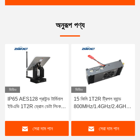
অনুরূপ পণ্য
ভিডিও
ভিডিও
IP65 AES128 গ্রাউন্ড টার্মিনাল
15 কিমি 1T2R ট্রিপল ব্যান্ড
ইউএভি 1T2R ড্রোন ডেটা লিংক
800MHz/1.4GHz/2.4GHz
রেঞ্জ 49km জিপিএস ট্র্যাকিং
FHSS আইপি ইউএভি ভিডিও ডেটা
অ্যান্টেনা
লিংক রেডিও যোগাযোগ
সেরা দাম পান
সেরা দাম পান