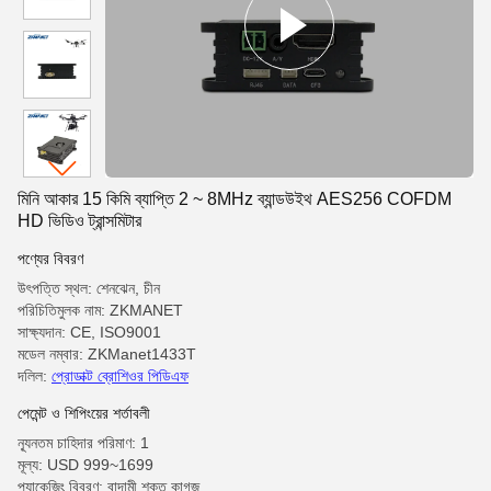
মিনি আকার 15 কিমি ব্যাপ্তি 2 ~ 8MHz ব্যান্ডউইথ AES256 COFDM
HD ভিডিও ট্রান্সমিটার
পণ্যের বিবরণ
উৎপত্তি স্থল: শেনঝেন, চীন
পরিচিতিমুলক নাম: ZKMANET
সাক্ষ্যদান: CE, ISO9001
মডেল নম্বার: ZKManet1433T
দলিল:
প্রোডাক্ট ব্রোশিওর পিডিএফ
পেমেন্ট ও শিপিংয়ের শর্তাবলী
ন্যূনতম চাহিদার পরিমাণ: 1
মূল্য: USD 999~1699
প্যাকেজিং বিবরণ: বাদামী শক্ত কাগজ