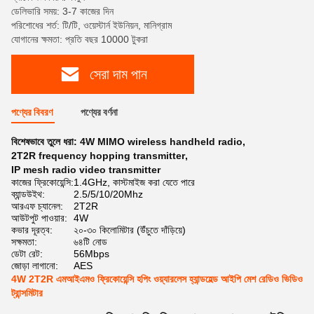
ডেলিভারি সময়: 3-7 কাজের দিন
পরিশোধের শর্ত: টি/টি, ওয়েস্টার্ন ইউনিয়ন, মানিগ্রাম
যোগানের ক্ষমতা: প্রতি বছর 10000 টুকরা
সেরা দাম পান
পণ্যের বিবরণ
পণ্যের বর্ণনা
বিশেষভাবে তুলে ধরা:
4W MIMO wireless handheld radio
,
2T2R frequency hopping transmitter
,
IP mesh radio video transmitter
কাজের ফ্রিকোয়েন্সি:
1.4GHz, কাস্টমাইজ করা যেতে পারে
ব্যান্ডউইথ:
2.5/5/10/20Mhz
আরএফ চ্যানেল:
2T2R
আউটপুট পাওয়ার:
4W
কভার দূরত্ব:
২০-৩০ কিলোমিটার (উঁচুতে দাঁড়িয়ে)
সক্ষমতা:
৬৪টি নোড
ডেটা রেট:
56Mbps
জোড়া লাগানো:
AES
4W 2T2R এমআইএমও ফ্রিকোয়েন্সি হপিং ওয়্যারলেস হ্যান্ডহেল্ড আইপি মেশ রেডিও ভিডিও
ট্রান্সমিটার