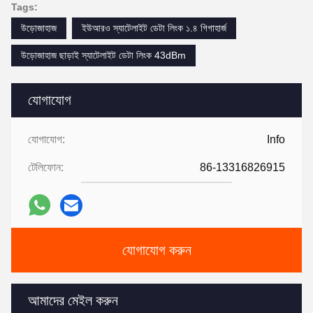
Tags:
উড়োজাহাজ
ইউআরও স্যাটেলাইট ডেটা লিংক ১.৪ গিগাহার্জ
উড়োজাহাজ ছাড়াই স্যাটেলাইট ডেটা লিংক 43dBm
যোগাযোগ
যোগাযোগ:
Info
টেলিফোন:
86-13316826915
যোগাযোগ করুন
আমাদের মেইল ​​করুন