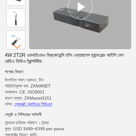
4W 2T2R এমআইএমও ফ্রিকোয়েন্সি হপিং ওয়্যারলেস হ্যান্ডহেল্ড আইপি মেশ
রেডিও ভিডিও ট্রান্সমিটার
পণ্যের বিবরণ
উৎপত্তি স্থল: গুয়াংডং, চীন
পরিচিতিমুলক নাম: ZKMANET
সাক্ষ্যদান: CE, ISO9001
মডেল নম্বার: ZKManet3151
দলিল:
প্রোডাক্ট ব্রোশিওর পিডিএফ
পেমেন্ট ও শিপিংয়ের শর্তাবলী
ন্যূনতম চাহিদার পরিমাণ: ১ টুকরা
মূল্য: USD 3499~6399 per piece
প্যাকেজিং বিবরণ: কার্টুন