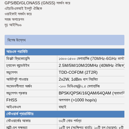
GPS/BD/GLONASS (GNSS) সমর্থন করে
এইচডিএমআই ইনপুট ঐচ্ছিক
ওয়াইফাই সমর্থন করে
সহজ অপারেশন
দৃঢ় আইপি৬৬
বিশেষ উল্লেখ
আরএফ পরামিতি
ডিফল্ট ফ্রিকোয়েন্সি
১৩০০-১৫০০ মেগাহার্টজ (
70MHz-6GHz কাস্টমাই
চ্যানেল ব্যান্ডউইথ
2.5M/5M/10M/20MHz (40MHz ঐচ্ছিক)
মডুলেশন
TDD-COFDM (2T2R)
আউটপুট পাওয়ার
2x2W, 1dBm ধাপ নিয়মিত
সংবেদনশীলতা অর্জন
-১০০ ডিবিএম@২.৫ মেগাহার্টজ
মডুলেশন প্রকার
BPSK/QPSK/16QAM/64QAM (অ্যাডাপ্টিভ
FHSS
অপশনাল (>1000 hop/s)
আইএফএস
বাছাই
নেটওয়ার্ক প্যারামিটার
নেটওয়ার্কের আকার
৩২টি নোড পর্যন্ত
মাল্টি-হপ সক্ষমতা
১৫টি হপ (সংক্ষিপ্ত বার্তা); ১০টি হপ (ভয়েস); ৮টি হ