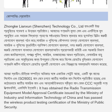
কোম্পানির প্রোফাইল
Zhongke Lianxun (Shenzhen) Technology Co., Ltd হল
একটি উচ্চ
প্রযুক্তির গবেষণা ও উন্নয়ন প্রতিষ্ঠান। আমাদের পণ্যগুলি মূলত মেস এবং এলটিইকে মূল
প্রযুক্তি এবং সহায়ক সিদ্ধান্ত গ্রহণের সফ্টওয়্যার হিসাবে ব্যবহার করে ভূগর্ভস্থ বিল্ডিং জরুরী
যোগাযোগ ব্যবস্থা গঠন করে,সামরিক ও পুলিশের কৌশলগত তদন্ত যোগাযোগ ব্যবস্থা,
সামরিক ও পুলিশের যুদ্ধবিহীন প্রশিক্ষণ যোগাযোগ ব্যবস্থা, নগর জরুরি যোগাযোগ ব্যবস্থা,
জরুরি যোগাযোগ যানবাহন যোগাযোগ ব্যবস্থা
আইন প্রয়োগকারী বাহিনী এবং সরকারি বিভাগ
যেমন জননিরাপত্তা, সশস্ত্র পুলিশ, সামরিক, বনজাহাজের আগুন প্রতিরোধ, বেসামরিক বায়ু
প্রতিরক্ষা এবং সামুদ্রিকের জন্য উপযুক্ত।বিশেষ করে বিশেষ রোবটের বুদ্ধিমান যোগাযোগ
পণ্যগুলি জটিল পরিবেশে রোবটের দূরবর্তী যোগাযোগ এবং নিয়ন্ত্রণের সমস্যাগুলি সমাধান করেছে.
আমরা স্বাধীন বৌদ্ধিক সম্পত্তি অধিকার সঙ্গে একাধিক পেটেন্ট আছে, একটি শব্দ মানের
সিস্টেম এবং ISO9001 মান মেনে চলতে জাতীয় সামরিক মান সিস্টেম প্রতিষ্ঠিত হয়েছে,এবং
কঠোরভাবে জাতীয় সামরিক মান এবং আন্তর্জাতিকভাবে স্বীকৃত মান যেমন CCC অনুযায়ী পণ্য
উত্পাদনসিই, এফসিসি ইত্যাদি। It has obtained the Radio Transmission
Equipment Model Approval Certificate issued by the Ministry of
Industry and Information Technology of China and has passed
the wireless product testing certification of the Ministry of Public
Security.