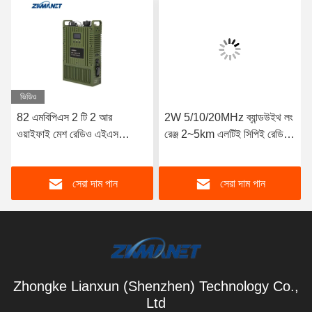
ভিডিও
82 এমবিপিএস 2 টি 2 আর
2W 5/10/20MHz ব্যান্ডউইথ লং
ওয়াইফাই মেশ রেডিও এইএস
রেঞ্জ 2~5km এলটিই সিপিই রেডিও
এনক্রিপশন ল্যান এইচডিএমআই লো
এইচডি ভিডিও ট্রান্সমিটার
লেটেন্সি ভিডিও ট্রান্সমিটার
সেরা দাম পান
সেরা দাম পান
Zhongke Lianxun (Shenzhen) Technology Co.,
Ltd