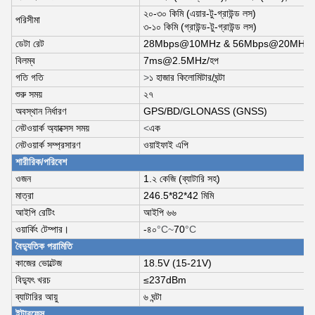
২০-৩০ কিমি (এয়ার-টু-গ্রাউন্ড লস)
পরিসীমা
৩-১০ কিমি (গ্রাউন্ড-টু-গ্রাউন্ড লস)
ডেটা রেট
28Mbps@10MHz & 56Mbps@20MHz পর্
বিলম্ব
7ms@2.5MHz/হপ
গতি গতি
>
১ হাজার কিলোমিটার/ঘন্টা
শুরু সময়
২৭
অবস্থান নির্ধারণ
GPS/BD/GLONASS (GNSS)
নেটওয়ার্ক অ্যাক্সেস সময়
<
এক
নেটওয়ার্ক সম্প্রসারণ
ওয়াইফাই এপি
শারীরিক/পরিবেশ
ওজন
1.২ কেজি (ব্যাটারি সহ)
মাত্রা
246.5*82*42 মিমি
আইপি রেটিং
আইপি ৬৬
ওয়ার্কিং টেম্পার।
-৪০
°C~
70
°C
বৈদ্যুতিক পরামিতি
কাজের ভোল্টেজ
18.5V (15-21V)
বিদ্যুৎ খরচ
≤237dBm
ব্যাটারির আয়ু
৬ ঘন্টা
ইন্টারফেস