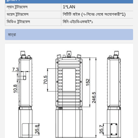
ল্যান ইন্টারফেস
1*LAN
ভয়েস ইন্টারফেস
পিটিটি মাইক (৭-পিনের লেমো সংযোগকারী*1)
ভিডিও ইন্টারফেস
মিনি এইচডিএমআই*১
মাত্রা