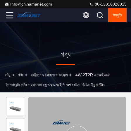
Info@chinamanet.com
86-13316826915
উদ্ধৃতি
পণ্য
বাড়ি
>
পণ্য
>
ব্যক্তিগত যোগাযোগ সরঞ্জাম
>
4W 2T2R এমআইএমও
ফ্রিকোয়েন্সি হপিং ওয়্যারলেস হ্যান্ডহেল্ড আইপি মেশ রেডিও ভিডিও ট্রান্সমিটার