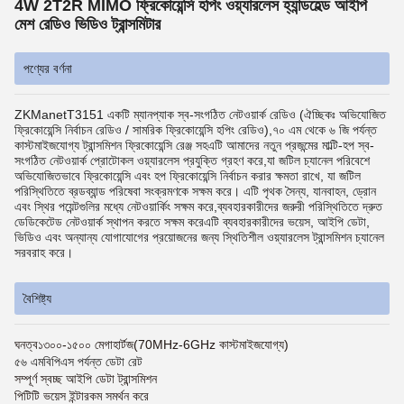
4W 2T2R MIMO ফ্রিকোয়েন্সি হপিং ওয়্যারলেস হ্যান্ডহেল্ড আইপি
মেশ রেডিও ভিডিও ট্রান্সমিটার
পণ্যের বর্ণনা
ZKManetT3151 একটি ম্যানপ্যাক স্ব-সংগঠিত নেটওয়ার্ক রেডিও (ঐচ্ছিকঃ অভিযোজিত
ফ্রিকোয়েন্সি নির্বাচন রেডিও / সামরিক ফ্রিকোয়েন্সি হপিং রেডিও),৭০ এম থেকে ৬ জি পর্যন্ত
কাস্টমাইজযোগ্য ট্রান্সমিশন ফ্রিকোয়েন্সি রেঞ্জ সহএটি আমাদের নতুন প্রজন্মের মাল্টি-হপ স্ব-
সংগঠিত নেটওয়ার্ক প্রোটোকল ওয়্যারলেস প্রযুক্তি গ্রহণ করে,যা জটিল চ্যানেল পরিবেশে
অভিযোজিতভাবে ফ্রিকোয়েন্সি এবং হপ ফ্রিকোয়েন্সি নির্বাচন করার ক্ষমতা রাখে, যা জটিল
পরিস্থিতিতে ব্রডব্যান্ড পরিষেবা সংক্রমণকে সক্ষম করে। এটি পৃথক সৈন্য, যানবাহন, ড্রোন
এবং স্থির পয়েন্টগুলির মধ্যে নেটওয়ার্কিং সক্ষম করে,ব্যবহারকারীদের জরুরী পরিস্থিতিতে দ্রুত
ডেডিকেটেড নেটওয়ার্ক স্থাপন করতে সক্ষম করেএটি ব্যবহারকারীদের ভয়েস, আইপি ডেটা,
ভিডিও এবং অন্যান্য যোগাযোগের প্রয়োজনের জন্য স্থিতিশীল ওয়্যারলেস ট্রান্সমিশন চ্যানেল
সরবরাহ করে।
বৈশিষ্ট্য
ঘনত্ব
১৩০০-১৫০০ মেগাহার্টজ
(70MHz-6GHz কাস্টমাইজযোগ্য)
৫৬ এমবিপিএস পর্যন্ত ডেটা রেট
সম্পূর্ণ স্বচ্ছ আইপি ডেটা ট্রান্সমিশন
পিটিটি ভয়েস ইন্টারকম সমর্থন করে