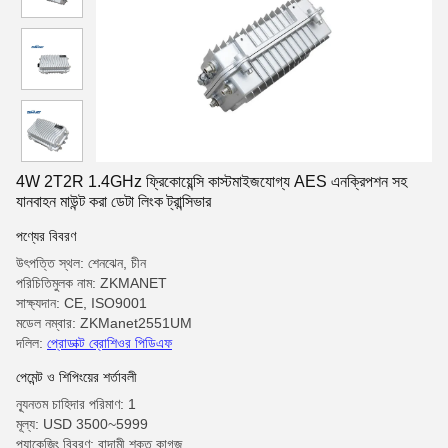
4W 2T2R 1.4GHz ফ্রিকোয়েন্সি কাস্টমাইজযোগ্য AES এনক্রিপশন সহ
যানবাহন মাউন্ট করা ডেটা লিংক ট্রান্সিভার
পণ্যের বিবরণ
উৎপত্তি স্থল: শেনঝেন, চীন
পরিচিতিমুলক নাম: ZKMANET
সাক্ষ্যদান: CE, ISO9001
মডেল নম্বার: ZKManet2551UM
দলিল:
প্রোডাক্ট ব্রোশিওর পিডিএফ
পেমেন্ট ও শিপিংয়ের শর্তাবলী
ন্যূনতম চাহিদার পরিমাণ: 1
মূল্য: USD 3500~5999
প্যাকেজিং বিবরণ: বাদামী শক্ত কাগজ