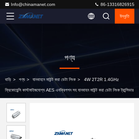
Info@chinamanet.com
86-13316826915
উদ্ধৃতি
পণ্য
বাড়ি
>
পণ্য
>
যানবাহনে মাউন্ট করা ডেটা লিংক
>
4W 2T2R 1.4GHz
ফ্রিকোয়েন্সি কাস্টমাইজযোগ্য AES এনক্রিপশন সহ যানবাহন মাউন্ট করা ডেটা লিংক ট্রান্সিভার