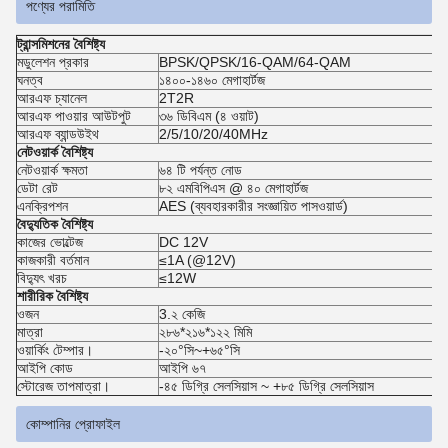
পণ্যের পরামিতি
ট্রান্সমিশনের বৈশিষ্ট্য
মডুলেশন প্রকার
BPSK/QPSK/16-QAM/64-QAM
ঘনত্ব
১৪০০-১৪৬০ মেগাহার্টজ
আরএফ চ্যানেল
2T2R
আরএফ পাওয়ার আউটপুট
৩৬ ডিবিএম (৪ ওয়াট)
আরএফ ব্যান্ডউইথ
2/5/10/20/40MHz
নেটওয়ার্ক বৈশিষ্ট্য
নেটওয়ার্ক ক্ষমতা
৬৪ টি পর্যন্ত নোড
ডেটা রেট
৮২ এমবিপিএস @ ৪০ মেগাহার্টজ
এনক্রিপশন
AES (ব্যবহারকারীর সংজ্ঞায়িত পাসওয়ার্ড)
বৈদ্যুতিক বৈশিষ্ট্য
কাজের ভোল্টেজ
DC 12V
কাজকারী বর্তমান
≤1A (@12V)
বিদ্যুৎ খরচ
≤12W
শারীরিক বৈশিষ্ট্য
ওজন
3.২ কেজি
মাত্রা
২৮৬*২১৬*১২২ মিমি
ওয়ার্কিং টেম্পার।
-২০°সি~+৬৫°সি
আইপি কোড
আইপি ৬৭
স্টোরেজ তাপমাত্রা।
-৪৫ ডিগ্রি সেলসিয়াস ~ +৮৫ ডিগ্রি সেলসিয়াস
কোম্পানির প্রোফাইল