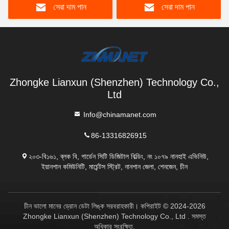
সেরা দাম পান
সেরা দাম পান
মজবুত আবাসন
Zhongke Lianxun (Shenzhen) Technology Co.,
Ltd
Info@chinamanet.com
86-13316826915
২০৩-বি১৬১, ব্লক বি, গার্ডেন সিটি ডিজিটাল বিল্ডিং, নং ১০৭৯ নানহাই এভিনিউ,
ইয়ানশান কমিউনিটি, মার্চেন্টস স্ট্রিট, নানশান জেলা, শেনজেন, চীন
চীন ভালো মানের ড্রোন ডেটা লিঙ্ক সরবরাহকারী। কপিরাইট © 2024-2026
Zhongke Lianxun (Shenzhen) Technology Co., Ltd . সমস্ত
অধিকার সংরক্ষিত.