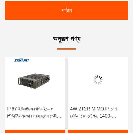
পাঠান
অনুরূপ পণ্য
IP67 ইউএইচএফ/ভিএইচএফ
4W 2T2R MIMO IP মেশ
পিডিটি/ডিএমআর ওয়্যারলেস ডেটা
রেডিও বেস স্টেশন, 1400-
লিংক দীর্ঘ দূরত্বের যানবাহন মাউন্ট
1460MHz ফ্রিকোয়েন্সি,
Mesh রেডিও জন্য
82Mbps ডেটা রেট এবং IP67