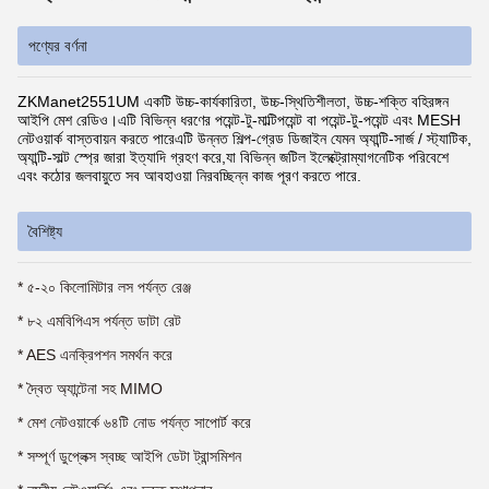
পণ্যের বর্ণনা
ZKManet2551UM একটি উচ্চ-কার্যকারিতা, উচ্চ-স্থিতিশীলতা, উচ্চ-শক্তি বহিরঙ্গন
আইপি মেশ রেডিও।এটি বিভিন্ন ধরণের পয়েন্ট-টু-মাল্টিপয়েন্ট বা পয়েন্ট-টু-পয়েন্ট এবং MESH
নেটওয়ার্ক বাস্তবায়ন করতে পারেএটি উন্নত শিল্প-গ্রেড ডিজাইন যেমন অ্যান্টি-সার্জ / স্ট্যাটিক,
অ্যান্টি-সাল্ট স্প্রে জারা ইত্যাদি গ্রহণ করে,যা বিভিন্ন জটিল ইলেক্ট্রোম্যাগনেটিক পরিবেশে
এবং কঠোর জলবায়ুতে সব আবহাওয়া নিরবচ্ছিন্ন কাজ পূরণ করতে পারে.
বৈশিষ্ট্য
* ৫-২০ কিলোমিটার লস পর্যন্ত রেঞ্জ
* ৮২ এমবিপিএস পর্যন্ত ডাটা রেট
* AES এনক্রিপশন সমর্থন করে
* দ্বৈত অ্যান্টেনা সহ MIMO
* মেশ নেটওয়ার্কে ৬৪টি নোড পর্যন্ত সাপোর্ট করে
* সম্পূর্ণ ডুপ্লেক্স স্বচ্ছ আইপি ডেটা ট্রান্সমিশন