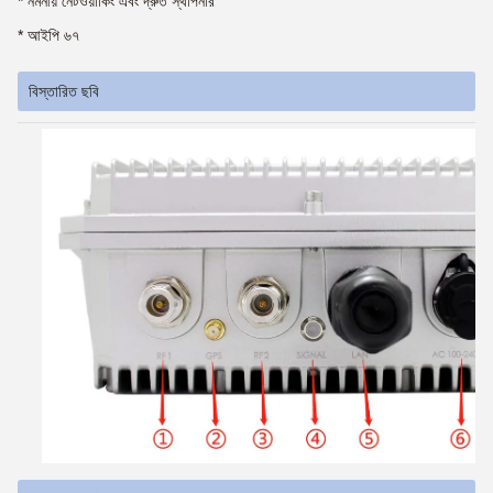
* নমনীয় নেটওয়ার্কিং এবং দ্রুত স্থাপনার
* আইপি ৬৭
বিস্তারিত ছবি