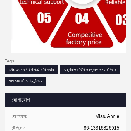
Tags:
এইচডিএমআই ট্রান্সমিটার রিসিভার
ওয়্যারলেস ভিডিও প্রেরক এবং রিসিভার
মেশ বেস স্টেশন ট্রান্সিভার
যোগাযোগ
যোগাযোগ:
Miss. Annie
টেলিফোন:
86-13316826915