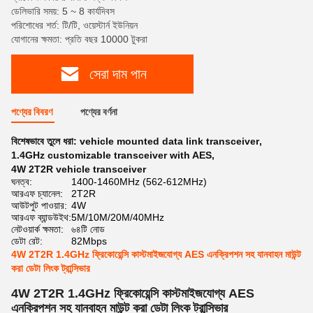
ডেলিভারি সময়: 5 ~ 8 কার্যদিবস
পরিশোধের শর্ত: টি/টি, ওয়েস্টার্ন ইউনিয়ন
যোগানের ক্ষমতা: প্রতি বছর 10000 টুকরা
সেরা দাম পান
পণ্যের বিবরণ
পণ্যের বর্ণনা
বিশেষভাবে তুলে ধরা:
vehicle mounted data link transceiver
,
1.4GHz customizable transceiver with AES
,
4W 2T2R vehicle transceiver
ঘনত্ব:
1400-1460MHz (562-612MHz)
আরএফ চ্যানেল:
2T2R
আউটপুট পাওয়ার:
4W
আরএফ ব্যান্ডউইথ:
5M/10M/20M/40MHz
নেটওয়ার্ক ক্ষমতা:
৬৪টি নোড
ডেটা রেট:
82Mbps
4W 2T2R 1.4GHz ফ্রিকোয়েন্সি কাস্টমাইজযোগ্য AES এনক্রিপশন সহ যানবাহন মাউন্ট
করা ডেটা লিংক ট্রান্সিভার
4W 2T2R 1.4GHz ফ্রিকোয়েন্সি কাস্টমাইজযোগ্য AES
এনক্রিপশন সহ যানবাহন মাউন্ট করা ডেটা লিংক ট্রান্সিভার