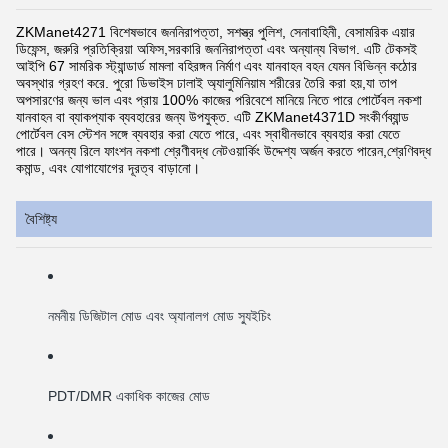
ZKManet4271 বিশেষভাবে জননিরাপত্তা, সশস্ত্র পুলিশ, সেনাবাহিনী, বেসামরিক এয়ার
ডিফেন্স, জরুরি প্রতিক্রিয়া অফিস,সরকারি জননিরাপত্তা এবং অন্যান্য বিভাগ. এটি টেকসই
আইপি 67 সামরিক স্ট্যান্ডার্ড মামলা বহিরঙ্গন নির্মাণ এবং যানবাহন বহন যেমন বিভিন্ন কঠোর
অবস্থার গ্রহণ করে. পুরো ডিভাইস ঢালাই অ্যালুমিনিয়াম শরীরের তৈরি করা হয়,যা তাপ
অপসারণের জন্য ভাল এবং প্রায় 100% কাজের পরিবেশে মানিয়ে নিতে পারে পোর্টেবল নকশা
যানবাহন বা ব্যাকপ্যাক ব্যবহারের জন্য উপযুক্ত. এটি ZKManet4371D সংকীর্ণব্যান্ড
পোর্টেবল বেস স্টেশন সঙ্গে ব্যবহার করা যেতে পারে, এবং স্বাধীনভাবে ব্যবহার করা যেতে
পারে। অনন্য রিলে ফাংশন নকশা শ্রেণীবদ্ধ নেটওয়ার্কিং উদ্দেশ্য অর্জন করতে পারেন,শ্রেণিবদ্ধ
কমান্ড, এবং যোগাযোগের দূরত্ব বাড়ানো।
বৈশিষ্ট্য
নমনীয় ডিজিটাল মোড এবং অ্যানালগ মোড স্যুইচিং
PDT/DMR একাধিক কাজের মোড