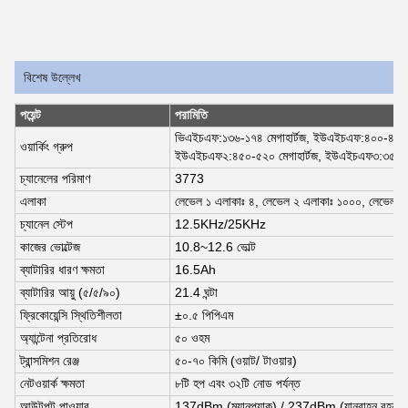
বিশেষ উল্লেখ
পয়েন্ট
পরামিতি
ভিএইচএফ
:
১৩৬-১৭৪ মেগাহার্টজ, ইউএইচএফ
:
৪০০-৪৮০ ম
ওয়ার্কিং গ্রুপ
ইউএইচএফ২
:
৪৫০-৫২০ মেগাহার্টজ, ইউএইচএফ৩
:
৩৫০-৪
চ্যানেলের পরিমাণ
3773
এলাকা
লেভেল ১ এলাকাঃ ৪, লেভেল ২ এলাকাঃ ১০০০, লেভেল ৩
চ্যানেল স্টেপ
12.5KHz/25KHz
কাজের ভোল্টেজ
10.8~12.6 ভোল্ট
ব্যাটারির ধারণ ক্ষমতা
16.5Ah
ব্যাটারির আয়ু (৫/৫/৯০)
21.4 ঘন্টা
ফ্রিকোয়েন্সি স্থিতিশীলতা
±০.৫ পিপিএম
অ্যান্টেনা প্রতিরোধ
৫০ ওহম
ট্রান্সমিশন রেঞ্জ
৫০-৭০ কিমি (ওয়াট/ টাওয়ার)
নেটওয়ার্ক ক্ষমতা
৮টি হপ এবং ৩২টি নোড পর্যন্ত
আউটপুট পাওয়ার
137dBm (ম্যানপ্যাক) / 237dBm (যানবাহন বহন)