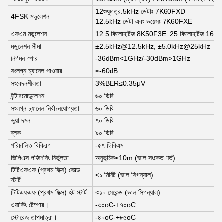
12শুধুমাত্র.5kHz ডেটাঃ 7K60FXD
4FSK মডুলেশন
12.5kHz ডেটা এবং ভয়েসঃ 7K60FXE
এফএম মডুলেশন
12.5 কিলোহার্টজ
:
8K50F3E, 25 কিলোহার্টজ
:
16K
মডুলেশন সীমা
±2.5kHz@12.5kHz, ±5.0kHz@25kHz
নির্গমন স্পার
-36dBm<1GHz/-30dBm>1GHz
সংলগ্ন চ্যানেল পাওয়ার
≤-60dB
সংবেদনশীলতা
3%BER≤0.35μV
ইন্টারমোডুলেশন
৬০ ডিবি
সংলগ্ন চ্যানেল নির্বাচনযোগ্যতা
৬০ ডিবি
ভুয়া দমন
৭০ ডিবি
ব্লক
৯০ ডিবি
পরিচালিত বিকিরণ
-৫৭ ডিবিএম
জিপিএস পজিশনিং নির্ভুলতা
অনুভূমিক≤10m (ভাল সংকেত শর্ত)
টিটিএফএফ (প্রথম ফিক্স) কোল্ড
<১ মিনিট (ভাল সিগন্যাল)
স্টার্ট
টিটিএফএফ (প্রথম ফিক্স) হট স্টার্ট
<১০ সেকেন্ড (ভাল সিগন্যাল)
ওয়ার্কিং টেম্পার।
-৩০
oC
-+৭০
oC
স্টোরেজ তাপমাত্রা।
-৪০
oC
-+৮৫
oC