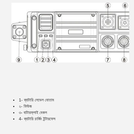
1- ব্যাটারি লেভেল বোতাম
২- ফিউজ
৩- বাটারফ্লাই বেকল
4- ব্যাটারি চার্জিং ইন্টারফেস