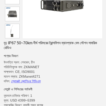
দৃঢ় IP67 50~70km দীর্ঘ পরিসরের ট্রান্সমিশন ম্যানপ্যাক বেস স্টেশন সামরিক
রেডিও
পণ্যের বিবরণ
উৎপত্তি স্থল: শেনঝেন, চীন
পরিচিতিমুলক নাম: ZKMANET
সাক্ষ্যদান: CE, ISO9001
মডেল নম্বার: ZKManet4271
দলিল:
প্রোডাক্ট ব্রোশিওর পিডিএফ
পেমেন্ট ও শিপিংয়ের শর্তাবলী
ন্যূনতম চাহিদার পরিমাণ: 1
মূল্য: USD 4399~5399
প্যাকেজিং বিবরণ: বাদামী শক্ত কাগজ