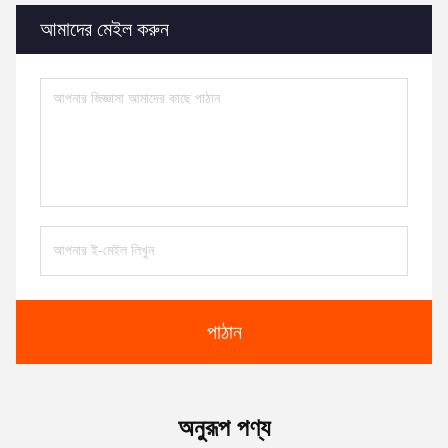
আমাদের মেইল ​​করুন
পাঠান
অনুরূপ পণ্য