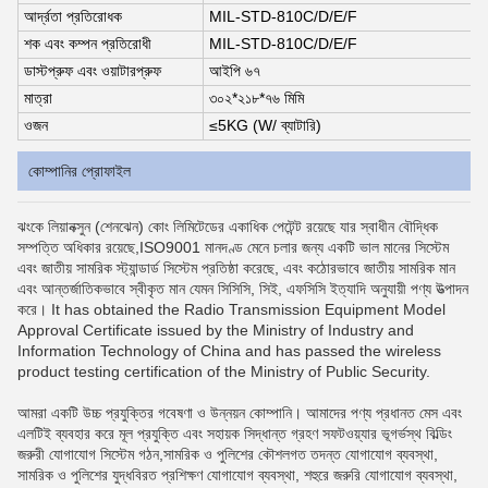
আর্দ্রতা প্রতিরোধক
MIL-STD-810C/D/E/F
শক এবং কম্পন প্রতিরোধী
MIL-STD-810C/D/E/F
ডাস্টপ্রুফ এবং ওয়াটারপ্রুফ
আইপি ৬৭
মাত্রা
৩০২*২১৮*৭৬ মিমি
ওজন
≤5KG (W/ ব্যাটারি)
কোম্পানির প্রোফাইল
ঝংকে লিয়ানক্সুন (শেনঝেন) কোং লিমিটেডের একাধিক পেটেন্ট রয়েছে যার স্বাধীন বৌদ্ধিক
সম্পত্তি অধিকার রয়েছে,ISO9001 মানদণ্ড মেনে চলার জন্য একটি ভাল মানের সিস্টেম
এবং জাতীয় সামরিক স্ট্যান্ডার্ড সিস্টেম প্রতিষ্ঠা করেছে, এবং কঠোরভাবে জাতীয় সামরিক মান
এবং আন্তর্জাতিকভাবে স্বীকৃত মান যেমন সিসিসি, সিই, এফসিসি ইত্যাদি অনুযায়ী পণ্য উত্পাদন
করে। It has obtained the Radio Transmission Equipment Model
Approval Certificate issued by the Ministry of Industry and
Information Technology of China and has passed the wireless
product testing certification of the Ministry of Public Security.
আমরা একটি উচ্চ প্রযুক্তির গবেষণা ও উন্নয়ন কোম্পানি। আমাদের পণ্য প্রধানত মেস এবং
এলটিই ব্যবহার করে মূল প্রযুক্তি এবং সহায়ক সিদ্ধান্ত গ্রহণ সফটওয়্যার ভূগর্ভস্থ বিল্ডিং
জরুরী যোগাযোগ সিস্টেম গঠন,সামরিক ও পুলিশের কৌশলগত তদন্ত যোগাযোগ ব্যবস্থা,
সামরিক ও পুলিশের যুদ্ধবিরত প্রশিক্ষণ যোগাযোগ ব্যবস্থা, শহুরে জরুরি যোগাযোগ ব্যবস্থা,