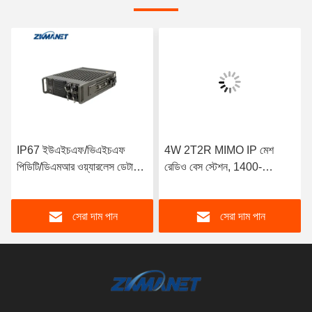
IP67 ইউএইচএফ/ভিএইচএফ
4W 2T2R MIMO IP মেশ
পিডিটি/ডিএমআর ওয়্যারলেস ডেটা
রেডিও বেস স্টেশন, 1400-
লিংক দীর্ঘ দূরত্বের যানবাহন মাউন্ট
1460MHz ফ্রিকোয়েন্সি,
Mesh রেডিও জন্য
82Mbps ডেটা রেট এবং IP67
সেরা দাম পান
সেরা দাম পান
মজবুত আবাসন