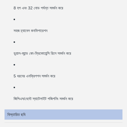
8 হপ এবং 32 নোড পর্যন্ত সমর্থন করে
সহজ চ্যানেল কনফিগারেশন
ডুয়াল-ব্যান্ড কো-ফ্রিকোয়েন্সি রিলে সমর্থন করে
5 ধরনের এনক্রিপশন সমর্থন করে
জিপিএস/বেদৌ স্যাটেলাইট পজিশনিং সমর্থন করে
বিস্তারিত ছবি