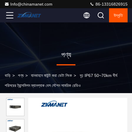
Info@chinamanet.com
86-13316826915
উদ্ধৃতি
পণ্য
বাড়ি
>
পণ্য
>
যানবাহনে মাউন্ট করা ডেটা লিংক
>
দৃঢ় IP67 50~70km দীর্ঘ
পরিসরের ট্রান্সমিশন ম্যানপ্যাক বেস স্টেশন সামরিক রেডিও