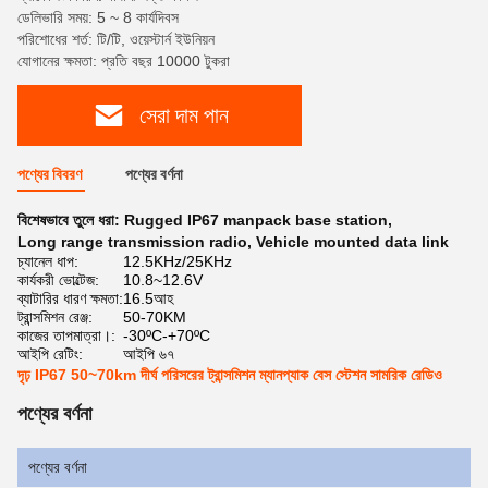
ডেলিভারি সময়: 5 ~ 8 কার্যদিবস
পরিশোধের শর্ত: টি/টি, ওয়েস্টার্ন ইউনিয়ন
যোগানের ক্ষমতা: প্রতি বছর 10000 টুকরা
সেরা দাম পান
পণ্যের বিবরণ
পণ্যের বর্ণনা
বিশেষভাবে তুলে ধরা:
Rugged IP67 manpack base station
,
Long range transmission radio
,
Vehicle mounted data link
চ্যানেল ধাপ:
12.5KHz/25KHz
কার্যকরী ভোল্টেজ:
10.8~12.6V
ব্যাটারির ধারণ ক্ষমতা:
16.5আহ
ট্রান্সমিশন রেঞ্জ:
50-70KM
কাজের তাপমাত্রা।:
-30ºC-+70ºC
আইপি রেটিং:
আইপি ৬৭
দৃঢ় IP67 50~70km দীর্ঘ পরিসরের ট্রান্সমিশন ম্যানপ্যাক বেস স্টেশন সামরিক রেডিও
পণ্যের বর্ণনা
পণ্যের বর্ণনা