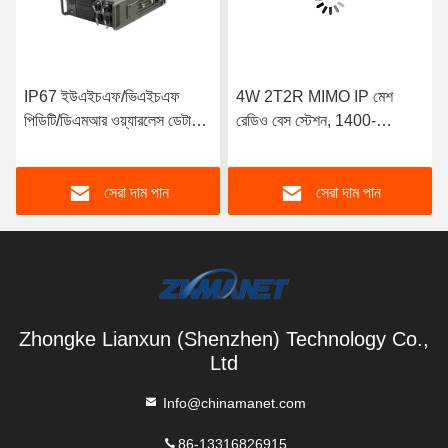
IP67 ইউএইচএফ/ভিএইচএফ
4W 2T2R MIMO IP মেশ
পিডিটি/ডিএমআর ওয়্যারলেস ডেটা
রেডিও বেস স্টেশন, 1400-
লিংক দীর্ঘ দূরত্বের যানবাহন মাউন্ট
1460MHz ফ্রিকোয়েন্সি,
Mesh রেডিও জন্য
82Mbps ডেটা রেট এবং IP67
সেরা দাম পান
সেরা দাম পান
মজবুত আবাসন
Zhongke Lianxun (Shenzhen) Technology Co.,
Ltd
Info@chinamanet.com
86-13316826915