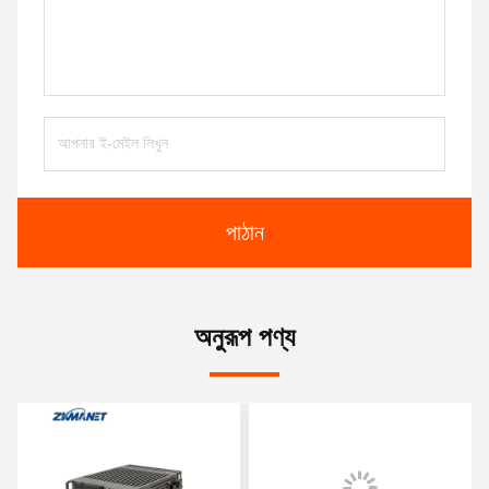
পাঠান
অনুরূপ পণ্য