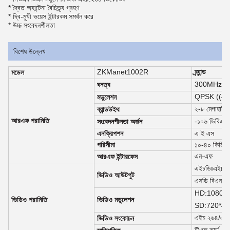
* দ্বৈত অ্যান্টেনা বৈচিত্র্য গ্রহণ
* দ্বি-মুখী ভয়েস ইন্টারকম সমর্থন করে
* উচ্চ সংবেদনশীলতা
বিশেষ উল্লেখ
ZKManet1002R
ব্র্যান্ড
মডেল
300MHz-2.7
ঘনত্ব
QPSK ((4
মডুলেশন
২-৮ মেগাহার্টজ
ব্যান্ডউইথ
আরএফ পরামিতি
-১০৬ ডিবিএম
সংবেদনশীলতা অর্জন
এনক্রিপশন
এ ই এস
পরিসীমা
১০-৪০ কিমি
এন-এফ
আরএফ ইন্টারফেস
এইচডিঃএইচড
ভিডিও আউটপুট
এসডি:বিএনসি
HD:1080
ভিডিও পরামিতি
ভিডিও মডুলেশন
SD:720*48
এইচ.২৬৪/এ
ভিডিও সংকোচন