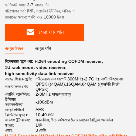
ডেলিভারি সময়: 3-7 কাজের দিন
পরিশোধের শর্ত: টি/টি, ওয়েস্টার্ন ইউনিয়ন, মানিগ্রাম
যোগানের ক্ষমতা: প্রতি বছর 10000 টুকরা
সেরা দাম পান
পণ্যের বিবরণ
পণ্যের বর্ণনা
বিশেষভাবে তুলে ধরা:
H.264 encoding COFDM receiver
,
1U rack mount video receiver
,
high sensitivity data link receiver
কাজের ফ্রিকোয়েন্সি:
মাইক্রোওয়েভঃ সাপোর্ট 300MHz-2.7GHz কাস্টমাইজযোগ্য
QPSK ((4QAM),16QAM,64QAM ((ফ্যাক্টরি ডিফল্ট
কনস্টেলেশন মোড:
QPSK)
ওয়ার্কিং ব্যান্ডউইথ:
2-8MHz সামঞ্জস্যযোগ্য
রিসিভার
-106dBm
সংবেদনশীলতা:
জোড়া লাগানো:
AES
ট্রান্সমিশন দূরত্ব:
10-40 কিমি
আরএফ ইন্টারফেস:
এন-মহিলা, উচ্চ কর্মক্ষমতা দ্বৈত চ্যানেল বৈচিত্র্য অভ্যর্থনা
মাত্রা:
1ইউ
ওজন:
3 কেজি