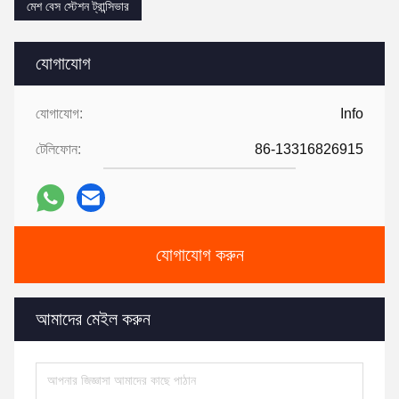
মেশ বেস স্টেশন ট্রান্সিভার
যোগাযোগ
যোগাযোগ:
Info
টেলিফোন:
86-13316826915
যোগাযোগ করুন
আমাদের মেইল ​​করুন