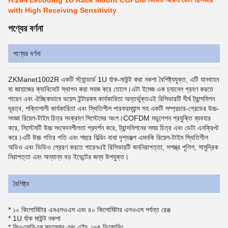
H.264 Eecoding 1U Rack Mount COFDM ভিডিও অডিও ডেটা রিসিভার
with High Receiving Sensitivity
পণ্যের বর্ণনা
পণ্যের বর্ণনা
ZKManet1002R একটি স্ট্যান্ডার্ড 1U র্যাক-মাউন্ট করা নকশা বৈশিষ্ট্যযুক্ত, এটি যানবাহন
বা জাহাজের ক্যাবিনেটে স্থাপন করা সহজ করে তোলে।এটা ইমেজ এক চ্যানেল গ্রহণ করতে
পারেন এবং ঐচ্ছিকভাবে ভয়েস ইন্টারকম কার্যকারিতা অন্তর্ভুক্তএই রিসিভারটি দীর্ঘ ট্রান্সমিশন
দূরত্ব, শক্তিশালী কার্যকারিতা এবং স্থিতিশীল পারফরম্যান্স সহ একটি সম্প্রচার-গ্রেডের উচ্চ-
সংজ্ঞা রিয়েল-টাইম চিত্র সংক্রমণ সিস্টেমের অংশ।COFDM মডুলেশন প্রযুক্তি ব্যবহার
করে, সিস্টেমটি উচ্চ সংবেদনশীলতা প্রদর্শন করে, ট্রান্সমিশনের সময় চিত্র এবং ডেটা এনক্রিপ্ট
করে।এটি উচ্চ গতির গতি এবং শহুরে বিল্ডিং বাধা দৃশ্যকল্প এমনকি রিয়েল-টাইম স্থিতিশীল
অডিও এবং ভিডিও প্রেরণ করতে পারেনএই রিসিভারটি জননিরাপত্তা, সশস্ত্র পুলিশ, সামুদ্রিক
নিরাপত্তা এবং অন্যান্য বড় ইভেন্টের জন্য উপযুক্ত।
বৈশিষ্ট্য
* ১০ কিলোমিটার এনএলওএস এবং ৪০ কিলোমিটার এলওএস পর্যন্ত রেঞ্জ
* 1U র্যাক মাউন্ট নকশা
* সিওএফডিএম মডুলেশন এবং এইচ.২৬৪ ডিকোডিং