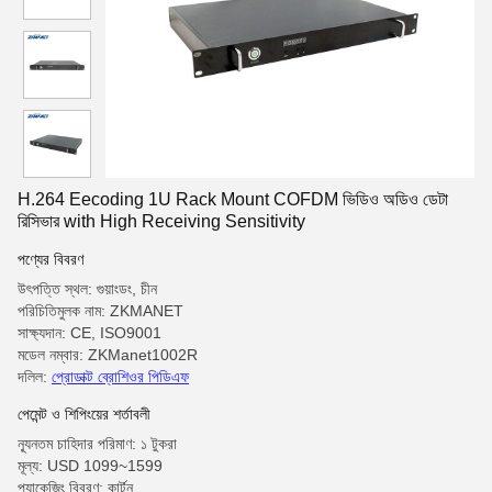
H.264 Eecoding 1U Rack Mount COFDM ভিডিও অডিও ডেটা
রিসিভার with High Receiving Sensitivity
পণ্যের বিবরণ
উৎপত্তি স্থল: গুয়াংডং, চীন
পরিচিতিমুলক নাম: ZKMANET
সাক্ষ্যদান: CE, ISO9001
মডেল নম্বার: ZKManet1002R
দলিল:
প্রোডাক্ট ব্রোশিওর পিডিএফ
পেমেন্ট ও শিপিংয়ের শর্তাবলী
ন্যূনতম চাহিদার পরিমাণ: ১ টুকরা
মূল্য: USD 1099~1599
প্যাকেজিং বিবরণ: কার্টুন