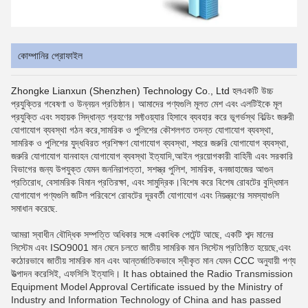
কোম্পানির প্রোফাইল
Zhongke Lianxun (Shenzhen) Technology Co., Ltd হল
একটি উচ্চ
প্রযুক্তির গবেষণা ও উন্নয়ন প্রতিষ্ঠান। আমাদের পণ্যগুলি মূলত মেশ এবং এলটিইকে মূল
প্রযুক্তি এবং সহায়ক সিদ্ধান্ত গ্রহণের সফ্টওয়্যার হিসাবে ব্যবহার করে ভূগর্ভস্থ বিল্ডিং জরুরী
যোগাযোগ ব্যবস্থা গঠন করে,সামরিক ও পুলিশের কৌশলগত তদন্ত যোগাযোগ ব্যবস্থা,
সামরিক ও পুলিশের যুদ্ধবিরত প্রশিক্ষণ যোগাযোগ ব্যবস্থা, শহুরে জরুরি যোগাযোগ ব্যবস্থা,
জরুরি যোগাযোগ যানবাহন যোগাযোগ ব্যবস্থা ইত্যাদি,আইন প্রয়োগকারী বাহিনী এবং সরকারি
বিভাগের জন্য উপযুক্ত যেমন জননিরাপত্তা, সশস্ত্র পুলিশ, সামরিক, বনজাহাজের আগুন
প্রতিরোধ, বেসামরিক বিমান প্রতিরক্ষা, এবং সামুদ্রিক।বিশেষ করে বিশেষ রোবটের বুদ্ধিমান
যোগাযোগ পণ্যগুলি জটিল পরিবেশে রোবটের দূরবর্তী যোগাযোগ এবং নিয়ন্ত্রণের সমস্যাগুলি
সমাধান করেছে.
আমরা স্বাধীন বৌদ্ধিক সম্পত্তি অধিকার সঙ্গে একাধিক পেটেন্ট আছে, একটি শব্দ মানের
সিস্টেম এবং ISO9001 মান মেনে চলতে জাতীয় সামরিক মান সিস্টেম প্রতিষ্ঠিত হয়েছে,এবং
কঠোরভাবে জাতীয় সামরিক মান এবং আন্তর্জাতিকভাবে স্বীকৃত মান যেমন CCC অনুযায়ী পণ্য
উত্পাদন করেসিই, এফসিসি ইত্যাদি। It has obtained the Radio Transmission
Equipment Model Approval Certificate issued by the Ministry of
Industry and Information Technology of China and has passed