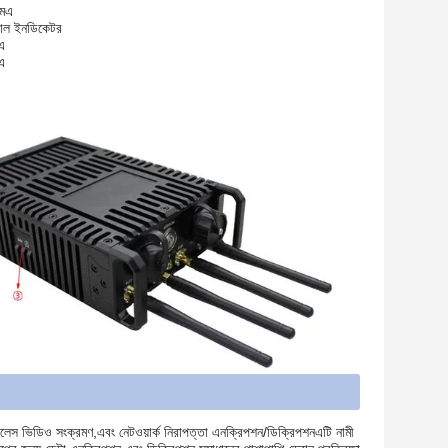
এমএ
যাল ইনডিকেটর
এ
এ
়্যারলেস ভিডিও সংক্রমণ,এবং নেটওয়ার্ক নিরাপত্তা এনক্রিপশন/ডিক্রিপশনএটি নামী