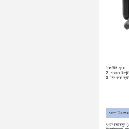
1ব্যাটারি সূচক
2. পাওয়ার ইনপুট
3. সিম কার্ড স্লট
কোম্পানির প্র
ঝংকে লিয়ানক্সুন