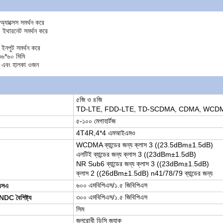
 অ্যাক্সেস সমর্থন করে
থারনেট সমর্থন করে
নপুট সমর্থন করে
৩৬*৬০ মিমি
র এবং হালকা ওজন
৫জি ও ৪জি
TD-LTE, FDD-LTE, TD-SCDMA, CDMA, WCD
৫-১০০ মেগাহার্টজ
4T4R,4*4 এমআইএমও
WCDMA ব্যান্ডের জন্য ক্লাস 3 ((23.5dBm±1.5dB)
এলটিই ব্যান্ডের জন্য ক্লাস 3 ((23dBm±1.5dB)
NR Sub6 ব্যান্ডের জন্য ক্লাস 3 ((23dBm±1.5dB)
ক্লাস 2 ((26dBm±1.5dB) n41/78/79 ব্যান্ডের জন্য
৬০০ এমবিপিএস/১.৫ জিবিপিএস
এসএ
৩০০ এমবিপিএস/১.৫ জিবিপিএস
C বৈশিষ্ট্য
সিম
জলরোধী ডিসি জ্যাক