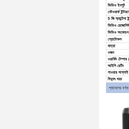
ভিডিও ইনপুট
নেটওয়ার্ক ইন্টার
5 জি অ্যান্টেনা 
ভিডিও রেজোলি
ভিডিও সংকোচন
প্রোটোকল
মাত্রা
ওজন
ওয়ার্কিং টেম্পার
আইপি রেটিং
পাওয়ার সাপ্লাই
বিদ্যুৎ খরচ
প্যানেলের বর্ণনা