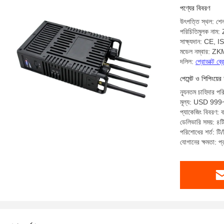
পণ্যের বিবরণ
উৎপত্তি স্থল: শে
পরিচিতিমুলক ন
সাক্ষ্যদান: CE,
মডেল নম্বার: 
দলিল:
প্রোডাক্ট ব
পেমেন্ট ও শিপিংয়ের 
ন্যূনতম চাহিদার পর
মূল্য: USD 99
প্যাকেজিং বিবরণ: 
ডেলিভারি সময়: ৪টি
পরিশোধের শর্ত: টি/ট
যোগানের ক্ষমতা: 