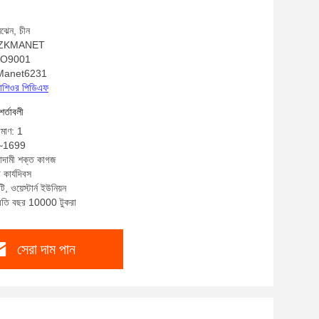
নঝেন, চীন
াম: ZKMANET
 ISO9001
ZKManet6231
্রোশিওর পিডিএফ
শর্তাবলী
িমাণ: 1
9~1699
বাদামী শক্ত কাগজ
 কার্যদিবস
ি, ওয়েস্টার্ন ইউনিয়ন
প্রতি বছর 10000 টুকরা
সেরা দাম পান