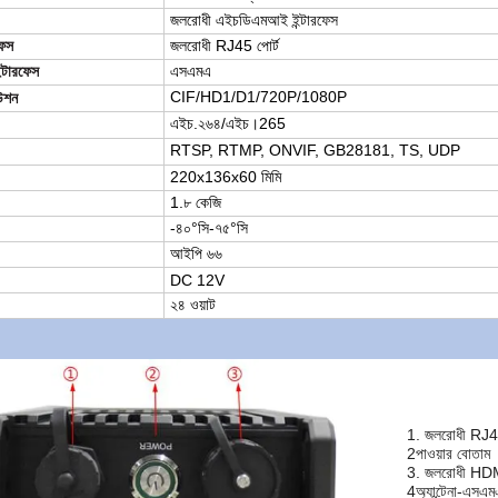
জলরোধী এইচডিএমআই ইন্টারফেস
ফেস
জলরোধী RJ45 পোর্ট
ইন্টারফেস
এসএমএ
CIF/HD1/D1/720P/1080P
উশন
এইচ.২৬৪/এইচ।265
RTSP, RTMP, ONVIF, GB28181, TS, UDP
220x136x60 মিমি
1.৮ কেজি
।
-৪০°সি-৭৫°সি
আইপি ৬৬
DC 12V
২৪ ওয়াট
1. জলরোধী RJ45
2পাওয়ার বোতাম
3. জলরোধী HDMI
4অ্যান্টেনা-এসএম