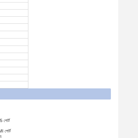
 পোর্ট
 পোর্ট
এ