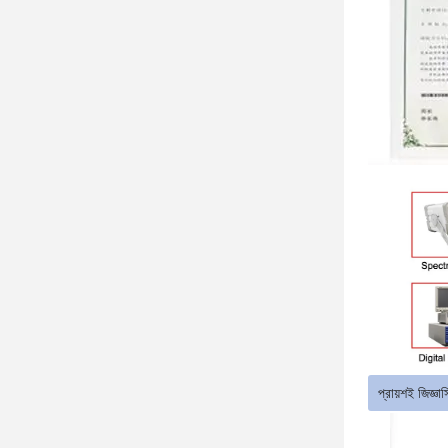
প্রায়শই জিজ্ঞা