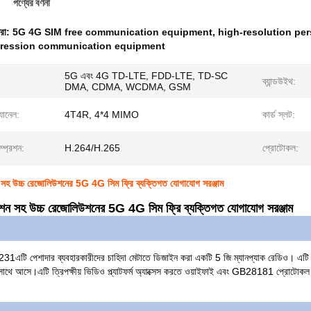
পণ্যের বর্ণনা
ধরা:
5G 4G SIM free communication equipment
,
high-resolution pe
ression communication equipment
5G এবং 4G TD-LTE, FDD-LTE, TD-SC
ব্যান্ডউইথ:
DMA, CDMA, WCDMA, GSM
ানেল:
4T4R, 4*4 MIMO
কার্ড স্লট:
প্রেশন:
H.264/H.265
প্রোটোকল:
 সহ উচ্চ রেজোলিউশনের 5G 4G সিম ফ্রি ব্যক্তিগত যোগাযোগ সরঞ্জাম
েশন সহ উচ্চ রেজোলিউশনের 5G 4G সিম ফ্রি ব্যক্তিগত যোগাযোগ সরঞ্জাম
231
এটি পেশাদার ব্যবহারকারীদের চাহিদা মেটাতে ডিজাইন করা একটি 5 জি ম্যানপ্যাক রেডিও। এ
সাথে আসে।এটি ত্রিপক্ষীয় ভিডিও প্ল্যাটফর্ম অ্যাক্সেস করতে ওয়াইফাই এবং GB28181 প্রোটোকল সমর্থ
।