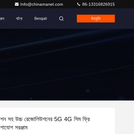
Info@chinamanet.com
86-13316826915
রুন
ঘটনা
উদ্ধৃতি
Bengali
রেশন সহ উচ্চ রেজোলিউশনের 5G 4G সিম ফ্রি
গাযোগ সরঞ্জাম