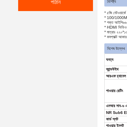
পাঠান
বৈশিষ্ট্য
* ৫জি নেটওয়ার্কে
* 100/1000M ই
* শক্ত আইপি৬৬
* HDMI ভিডিও ই
* মাত্রাঃ ২২০*১
* কমপ্যাক্ট আকা
বিশেষ উল্লেখ
ঘনত্ব
ব্যান্ডউইথ
আরএফ চ্যানেল
পাওয়ার রেটিং
এনআর সাব-৬ 
NR Sub6 END
কার্ড স্লট
পাওয়ার ইনপুট