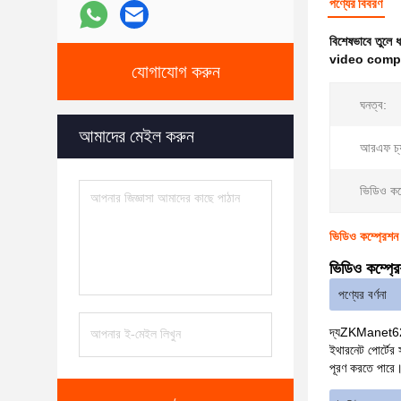
পণ্যের বিবরণ
বিশেষভাবে তুলে 
video comp
যোগাযোগ করুন
ঘনত্ব:
আমাদের মেইল ​​করুন
আরএফ চ্য
ভিডিও কম্
ভিডিও কম্প্রেশন
ভিডিও কম্প্র
পণ্যের বর্ণনা
দ্য
ZKManet6
ইথারনেট পোর্টের 
পূরণ করতে পারে