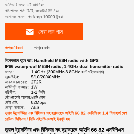
ডেলিভারি সময়: ৪টি কার্যদিবস
পরিশোধের শর্ত: টি/টি, ওয়েস্টার্ন ইউনিয়ন
যোগানের ক্ষমতা: প্রতি বছর 10000 টুকরা
সেরা দাম পান
পণ্যের বিবরণ
পণ্যের বর্ণনা
বিশেষভাবে তুলে ধরা:
Handheld MESH radio with GPS
,
IP66 waterproof MESH radio
,
1.4GHz dual transmitter radio
ঘনত্ব:
1.4GHz (300MHz-3.8GHz কাস্টমাইজযোগ্য)
ব্যান্ডউইথ:
5/10/20/40MHz
আরএফ চ্যানেল:
2T2R
আউটপুট পাওয়ার:
1W
পরিসীমা:
1-2 কিমি
নেটওয়ার্কের আকার:
৬৪টি নোড
ডেটা রেট:
82Mbps
জোড়া লাগানো:
AES
ডুয়াল ট্রান্সমিটার এবং রিসিভার সহ হ্যান্ডহেল্ড আইপি 66 82 এমবিপিএস 1.4 গিগাহার্জ মেশ
রেডিও জিপিএস / বিডি এইচডিএমআই ইনপুট সহ
ডুয়াল ট্রান্সমিটার এবং রিসিভার সহ হ্যান্ডহেল্ড আইপি 66 82 এমবিপিএস