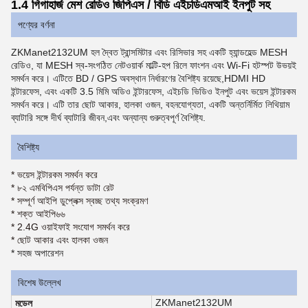
1.4 গিগাহার্জ মেশ রেডিও জিপিএস / বিডি এইচডিএমআই ইনপুট সহ
পণ্যের বর্ণনা
ZKManet2132UM হল দ্বৈত ট্রান্সমিটার এবং রিসিভার সহ একটি হ্যান্ডহেল্ড MESH
রেডিও, যা MESH স্ব-সংগঠিত নেটওয়ার্ক মাল্টি-হপ রিলে ফাংশন এবং Wi-Fi হটস্পট উভয়ই
সমর্থন করে। এটিতে BD / GPS অবস্থান নির্ধারণের বৈশিষ্ট্য রয়েছে,HDMI HD
ইন্টারফেস, এবং একটি 3.5 মিমি অডিও ইন্টারফেস, এইচডি ভিডিও ইনপুট এবং ভয়েস ইন্টারকম
সমর্থন করে। এটি তার ছোট আকার, হালকা ওজন, বহনযোগ্যতা, একটি অন্তর্নির্মিত লিথিয়াম
ব্যাটারি সঙ্গে দীর্ঘ ব্যাটারি জীবন,এবং অন্যান্য গুরুত্বপূর্ণ বৈশিষ্ট্য.
বৈশিষ্ট্য
* ভয়েস ইন্টারকম সমর্থন করে
* ৮২ এমবিপিএস পর্যন্ত ডাটা রেট
* সম্পূর্ণ আইপি ডুপ্লেক্স স্বচ্ছ তথ্য সংক্রমণ
* শক্ত আইপি৬৬
* 2.4G ওয়াইফাই সংযোগ সমর্থন করে
* ছোট আকার এবং হালকা ওজন
* সহজ অপারেশন
বিশেষ উল্লেখ
ZKManet2132UM
ব্র
মডেল