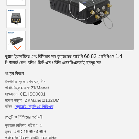
ডুয়াল ট্রান্সমিটার এবং রিসিভার সহ হ্যান্ডহেল্ড আইপি 66 82 এমবিপিএস 1.4
গিগাহার্জ মেশ রেডিও জিপিএস / বিডি এইচডিএমআই ইনপুট সহ
পণ্যের বিবরণ
উৎপত্তি স্থল: শেনঝেন, চীন
পরিচিতিমুলক নাম: ZKManet
সাক্ষ্যদান: CE, ISO9001
মডেল নম্বার: ZKManet2132UM
দলিল:
প্রোডাক্ট ব্রোশিওর পিডিএফ
পেমেন্ট ও শিপিংয়ের শর্তাবলী
ন্যূনতম চাহিদার পরিমাণ: 1
মূল্য: USD 1999~4999
প্যাকেজিং বিবরণ: বাদামী শক্ত কাগজ