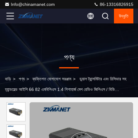
Info@chinamanet.com
86-13316826915
উদ্ধৃতি
পণ্য
বাড়ি
>
পণ্য
>
ব্যক্তিগত যোগাযোগ সরঞ্জাম
>
ডুয়াল ট্রান্সমিটার এবং রিসিভার সহ
হ্যান্ডহেল্ড আইপি 66 82 এমবিপিএস 1.4 গিগাহার্জ মেশ রেডিও জিপিএস / বিডি
এইচডিএমআই ইনপুট সহ