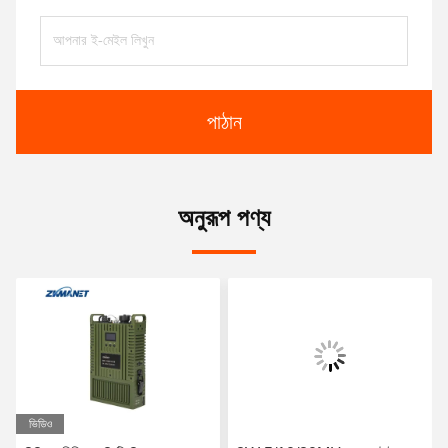
পাঠান
অনুরূপ পণ্য
ভিডিও