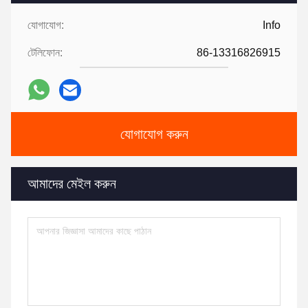
যোগাযোগ:
Info
টেলিফোন:
86-13316826915
যোগাযোগ করুন
আমাদের মেইল ​​করুন