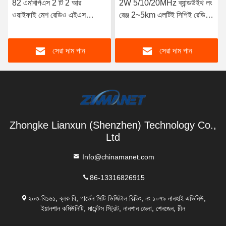
82 এমবিপিএস 2 টি 2 আর
2W 5/10/20MHz ব্যান্ডউইথ লং
ওয়াইফাই মেশ রেডিও এইএস
রেঞ্জ 2~5km এলটিই সিপিই রেডিও
এনক্রিপশন ল্যান এইচডিএমআই লো
এইচডি ভিডিও ট্রান্সমিটার
লেটেন্সি ভিডিও ট্রান্সমিটার
সেরা দাম পান
সেরা দাম পান
Zhongke Lianxun (Shenzhen) Technology Co.,
Ltd
Info@chinamanet.com
86-13316826915
২০৩-বি১৬১, ব্লক বি, গার্ডেন সিটি ডিজিটাল বিল্ডিং, নং ১০৭৯ নানহাই এভিনিউ,
ইয়ানশান কমিউনিটি, মার্চেন্টস স্ট্রিট, নানশান জেলা, শেনজেন, চীন