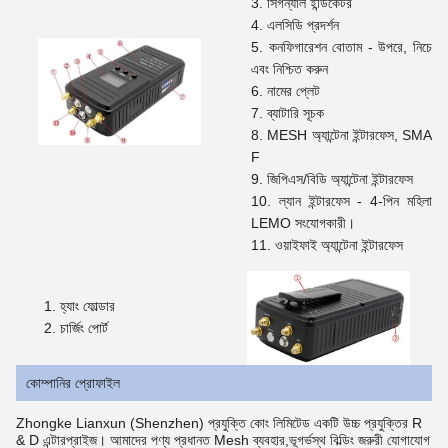
সিগন্যাল ইন্ডিকেটর
এলসিডি প্রদর্শন
কনফিগারেশন বোতাম - উপরে, নিচে
এবং নিশ্চিত করুন
নামের প্লেট
ব্যাটারি সূচক
MESH অ্যান্টেনা ইন্টারফেস, SMA
F
জিপিএস/বিডি অ্যান্টেনা ইন্টারফেস
ল্যান ইন্টারফেস - 4-পিন মহিলা
LEMO সংযোগকারী।
ওয়াইফাই অ্যান্টেনা ইন্টারফেস
হ্যাং ফোল্ডার
চার্জিং পোর্ট
কোম্পানির প্রোফাইল
Zhongke Lianxun (Shenzhen) প্রযুক্তি কোং লিমিটেড একটি উচ্চ প্রযুক্তির R
& D এন্টারপ্রাইজ। আমাদের পণ্য প্রধানত Mesh ব্যবহার,ভূগর্ভস্থ বিল্ডিং জরুরী যোগাযোগ