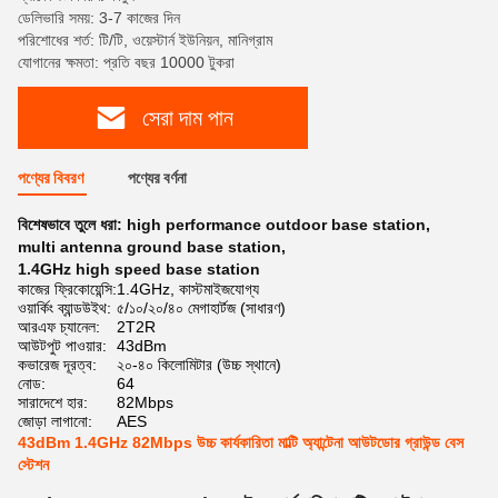
ডেলিভারি সময়: 3-7 কাজের দিন
পরিশোধের শর্ত: টি/টি, ওয়েস্টার্ন ইউনিয়ন, মানিগ্রাম
যোগানের ক্ষমতা: প্রতি বছর 10000 টুকরা
সেরা দাম পান
পণ্যের বিবরণ
পণ্যের বর্ণনা
বিশেষভাবে তুলে ধরা:
high performance outdoor base station
,
multi antenna ground base station
,
1.4GHz high speed base station
কাজের ফ্রিকোয়েন্সি:
1.4GHz, কাস্টমাইজযোগ্য
ওয়ার্কিং ব্যান্ডউইথ:
৫/১০/২০/৪০ মেগাহার্টজ (সাধারণ)
আরএফ চ্যানেল:
2T2R
আউটপুট পাওয়ার:
43dBm
কভারেজ দূরত্ব:
২০-৪০ কিলোমিটার (উচ্চ স্থানে)
নোড:
64
সারাদেশে হার:
82Mbps
জোড়া লাগানো:
AES
43dBm 1.4GHz 82Mbps উচ্চ কার্যকারিতা মাল্টি অ্যান্টেনা আউটডোর গ্রাউন্ড বেস
স্টেশন