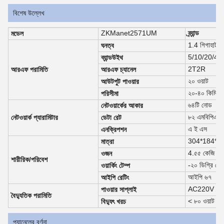
বিশেষ উল্লেখ
ZKManet2571UM
ব্র্যান্ড
মডেল
1.4 গিগাহার্টজ
ঘনত্ব
5/10/20/4
ব্যান্ডউইথ
2T2R
আরএফ পরামিতি
আরএফ চ্যানেল
২০ ওয়াট
আউটপুট পাওয়ার
২০-৪০ কিমি
পরিসীমা
৬৪টি নোড
নেটওয়ার্কের আকার
৮২ এমবিপিএস
নেটওয়ার্ক প্যারামিটার
ডেটা রেট
এ ই এস
এনক্রিপশন
304*184*77 
মাত্রা
4.৫৫ কেজি
ওজন
শারীরিক/পরিবেশ
-২০ ডিগ্রি সেল
ওয়ার্কিং টেম্প
আইপি ৬৭
আইপি রেটিং
AC220V
পাওয়ার সাপ্লাই
বৈদ্যুতিক পরামিতি
< ৮০ ওয়াট
বিদ্যুৎ খরচ
প্যানেলের বর্ণনা