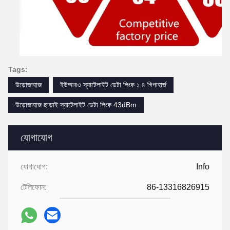
Tags:
উড়োজাহাজ
ইউআরও স্যাটেলাইট ডেটা লিংক ১.৪ গিগাহার্জ
উড়োজাহাজ ছাড়াই স্যাটেলাইট ডেটা লিংক 43dBm
যোগাযোগ
যোগাযোগ:
Info
টেলিফোন:
86-13316826915