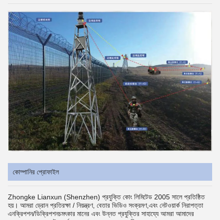
কোম্পানির প্রোফাইল
Zhongke Lianxun (Shenzhen) প্রযুক্তি কোং লিমিটেড 2005 সালে প্রতিষ্ঠিত
হয়। আমরা ড্রোন প্রতিরক্ষা / নিয়ন্ত্রণ, বেতার ভিডিও সংক্রমণ,এবং নেটওয়ার্ক নিরাপত্তা
এনক্রিপশন/ডিক্রিপশনচমৎকার মানের এবং উন্নত প্রযুক্তির সাহায্যে আমরা আমাদের