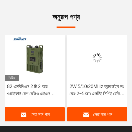
অনুরূপ পণ্য
ভিডিও
82 এমবিপিএস 2 টি 2 আর
2W 5/10/20MHz ব্যান্ডউইথ লং
ওয়াইফাই মেশ রেডিও এইএস
রেঞ্জ 2~5km এলটিই সিপিই রেডিও
এনক্রিপশন ল্যান এইচডিএমআই লো
এইচডি ভিডিও ট্রান্সমিটার
লেটেন্সি ভিডিও ট্রান্সমিটার
সেরা দাম পান
সেরা দাম পান