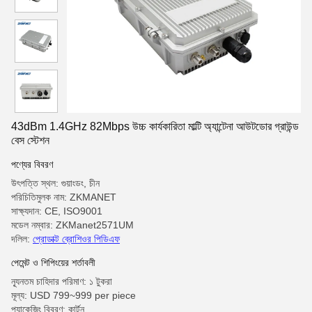
43dBm 1.4GHz 82Mbps উচ্চ কার্যকারিতা মাল্টি অ্যান্টেনা আউটডোর গ্রাউন্ড
বেস স্টেশন
পণ্যের বিবরণ
উৎপত্তি স্থল: গুয়াংডং, চীন
পরিচিতিমুলক নাম: ZKMANET
সাক্ষ্যদান: CE, ISO9001
মডেল নম্বার: ZKManet2571UM
দলিল:
প্রোডাক্ট ব্রোশিওর পিডিএফ
পেমেন্ট ও শিপিংয়ের শর্তাবলী
ন্যূনতম চাহিদার পরিমাণ: ১ টুকরা
মূল্য: USD 799~999 per piece
প্যাকেজিং বিবরণ: কার্টুন