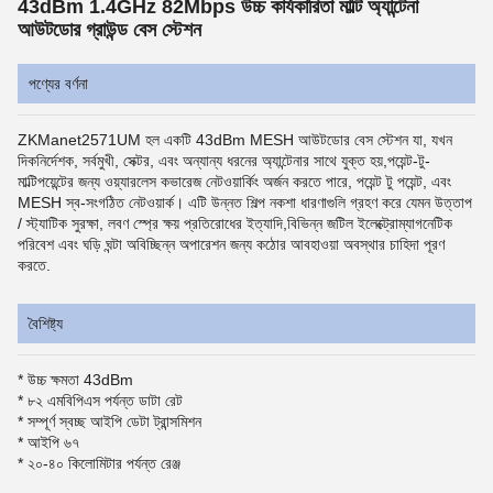
43dBm 1.4GHz 82Mbps উচ্চ কার্যকারিতা মাল্টি অ্যান্টেনা
আউটডোর গ্রাউন্ড বেস স্টেশন
পণ্যের বর্ণনা
ZKManet2571UM হল একটি 43dBm MESH আউটডোর বেস স্টেশন যা, যখন
দিকনির্দেশক, সর্বমুখী, সেক্টর, এবং অন্যান্য ধরনের অ্যান্টেনার সাথে যুক্ত হয়,পয়েন্ট-টু-
মাল্টিপয়েন্টের জন্য ওয়্যারলেস কভারেজ নেটওয়ার্কিং অর্জন করতে পারে, পয়েন্ট টু পয়েন্ট, এবং
MESH স্ব-সংগঠিত নেটওয়ার্ক। এটি উন্নত শিল্প নকশা ধারণাগুলি গ্রহণ করে যেমন উত্তাপ
/ স্ট্যাটিক সুরক্ষা, লবণ স্প্রে ক্ষয় প্রতিরোধের ইত্যাদি,বিভিন্ন জটিল ইলেক্ট্রোম্যাগনেটিক
পরিবেশ এবং ঘড়ি ঘন্টা অবিচ্ছিন্ন অপারেশন জন্য কঠোর আবহাওয়া অবস্থার চাহিদা পূরণ
করতে.
বৈশিষ্ট্য
* উচ্চ ক্ষমতা 43dBm
* ৮২ এমবিপিএস পর্যন্ত ডাটা রেট
* সম্পূর্ণ স্বচ্ছ আইপি ডেটা ট্রান্সমিশন
* আইপি ৬৭
* ২০-৪০ কিলোমিটার পর্যন্ত রেঞ্জ