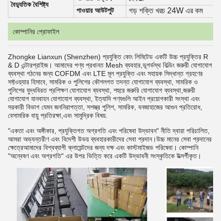
বৈদ্যুতিক বৈশিষ্ট্য
পাওয়ার আউটপুট
গড় শক্তি খরচ 24W এর কম
কোম্পানির প্রোফাইল
Zhongke Lianxun (Shenzhen) প্রযুক্তি কোং লিমিটেড একটি উচ্চ প্রযুক্তির R
& D এন্টারপ্রাইজ। আমাদের পণ্য প্রধানত Mesh ব্যবহার,ভূগর্ভস্থ বিল্ডিং জরুরী যোগাযোগ
ব্যবস্থা গঠনের জন্য COFDM এবং LTE মূল প্রযুক্তি এবং সহায়ক সিদ্ধান্ত গ্রহণের
সফ্টওয়্যার হিসাবে, সামরিক ও পুলিশের কৌশলগত তদন্ত যোগাযোগ ব্যবস্থা, সামরিক ও
পুলিশের যুদ্ধবিরত প্রশিক্ষণ যোগাযোগ ব্যবস্থা, শহুরে জরুরি যোগাযোগ ব্যবস্থা,জরুরী
যোগাযোগ যানবাহন যোগাযোগ ব্যবস্থা, ইত্যাদি পণ্যগুলি আইন প্রয়োগকারী সংস্থা এবং
সরকারী বিভাগ যেমন জননিরাপত্তা, সশস্ত্র পুলিশ, সামরিক, বনজাহাজের আগুন প্রতিরোধ,
বেসামরিক বায়ু প্রতিরক্ষা,এবং সামুদ্রিক বিষয়.
"একতা এবং অঙ্গীকার, প্রযুক্তিগত অগ্রগতি এবং পরিষেবা উদ্ভাবন" নীতি দ্বারা পরিচালিত,
আমরা অভ্যন্তরীণ এবং বিদেশী উভয় ব্যবহারকারীদের সেবা প্রদান।উচ্চ মানের সেবা প্রদানের
ক্ষেত্রেআমাদের বিশ্বব্যাপী ক্লায়েন্টদের জন্য দক্ষ এবং কাস্টমাইজড পরিষেবা। কোম্পানি
"অন্বেষণ এবং অগ্রগতি" এর উপর ভিত্তি করে একটি উদ্ভাবনী সংস্কৃতিকে উত্সর্গীকৃত।