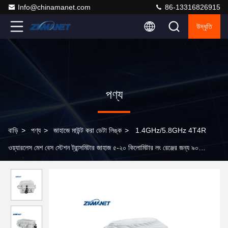
Info@chinamanet.com
86-13316826915
উদ্ধৃতি
পণ্য
বাড়ি
>
পণ্য
>
জাহাজে মাউন্ট করা ডেটা লিঙ্ক
>
1.4GHz/5.8GHz 4T4R
ওয়্যারলেস মেশ বেস স্টেশন ট্রান্সমিটার জাহাজ ৫-২০ কিলোমিটার লং রেঞ্জের জন্য ৯০
এমবিপিএস এইএস দিয়ে মাউন্ট করা