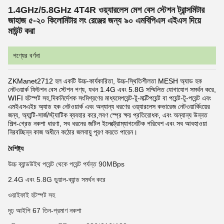
1.4GHz/5.8GHz 4T4R ওয়্যারলেস মেশ বেস স্টেশন ট্রান্সমিটার
জাহাজ ৫-২০ কিলোমিটার লং রেঞ্জের জন্য ৯০ এমবিপিএস এইএস দিয়ে
মাউন্ট করা
পণ্যের বর্ণনা
ZKManet2712 হল একটি উচ্চ-কার্যকারিতা, উচ্চ-স্থিতিশীলতা MESH অ্যাড হক
নেটওয়ার্ক ফিউশন বেস স্টেশন পণ্য, যখন 1.4G এবং 5.8G সম্মিলিত যোগাযোগ সমর্থন করে,
WIFI হটস্পট সহ,দিকনির্দেশক সংমিশ্রণের মাধ্যমেপয়েন্ট-টু-মাল্টিপয়েন্ট বা পয়েন্ট-টু-পয়েন্ট এবং
এমইএসএইচ অ্যাড হক নেটওয়ার্ক এবং অন্যান্য ধরণের ওয়্যারলেস কভারেজ নেটওয়ার্কিংয়ের
জন্য, অ্যান্টি-সার্জ/স্ট্যাটিক ব্যবহার করে,লবণ স্প্রে ক্ষয় প্রতিরোধক, এবং অন্যান্য উন্নত
শিল্প-গ্রেড নকশা ধারণা, সব ধরনের জটিল ইলেক্ট্রোম্যাগনেটিক পরিবেশ এবং সব আবহাওয়া
নিরবচ্ছিন্ন কাজ অধীনে কঠোর জলবায়ু পূরণ করতে পারেন।
বৈশিষ্ট্য
উচ্চ ব্যান্ডউইথ পয়েন্ট থেকে পয়েন্ট পর্যন্ত 90MBps
2.4G এবং 5.8G ডুয়াল-ব্যান্ড সমর্থন করে
ওয়াইফাই হটস্পট সহ
দৃঢ় আইপি 67 তিন-প্রমাণ নকশা