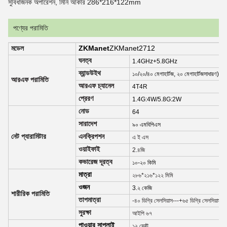
সুবিধাজনক অপারেশন, মিনি আকার 286*216*122mm
পণ্যের পরামিতি
মডেল
ZKManet
ZKManet2712
ঘনত্ব
1.4GHz+5.8GHz
ব্যান্ডউইথ
১০/২০/৪০ মেগাহার্টজ, ২০ মেগাহার্টজ
সাধারণ
)
আরএফ পরামিতি
আরএফ চ্যানেল
4T4R
প্রেরণ
1.4G:4W/5.8G:2W
নোড
64
সারাদেশ
৯০ এমবিপিএস
নেট প্যারামিটার
এনক্রিপশন
এ ই এস
ওয়াইফাই
2.৪জি
কভারেজ দূরত্ব
১০-২০ কিমি
মাত্রা
২৮৬*২১৬*১২২ মিমি
ওজন
3.২ কেজি
শারীরিক পরামিতি
তাপমাত্রা
-৪০ ডিগ্রি সেলসিয়াস---+৬৫ ডিগ্রি সেলসিয়াস
সুরক্ষা
আইপি ৬৭
পাওয়ার সাপ্লাই
১২ ভোল্ট