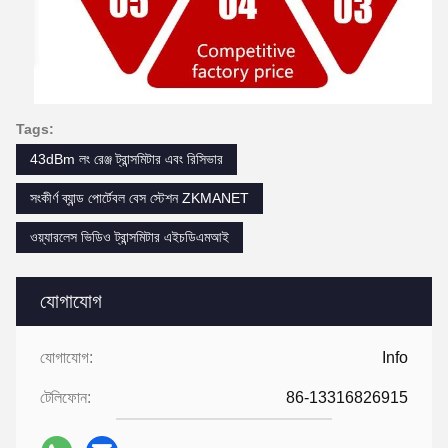
Tags:
43dBm লং রেঞ্জ ট্রান্সমিটার এবং রিসিভার
সংকীর্ণ ব্যান্ড পোর্টেবল বেস স্টেশন ZKMANET
ওয়্যারলেস ভিডিও ট্রান্সমিটার এইচডিএমআই
যোগাযোগ
যোগাযোগ:
Info
টেলিফোন:
86-13316826915