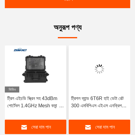
অনুরূপ পণ্য
ভিডিও
ট্রিল এইচডি স্ক্রিন সহ 43dBm
ট্রিপল ব্যান্ড 6T6R হাই ডেটা রেট
পোর্টেবল 1.4GHz Mesh কমান্ড
300 এমবিপিএস এইএস এনক্রিপশন
এবং ডিসপ্যাচিং স্টেশন
আউটডোর মেশ বেস স্টেশন
সেরা দাম পান
সেরা দাম পান