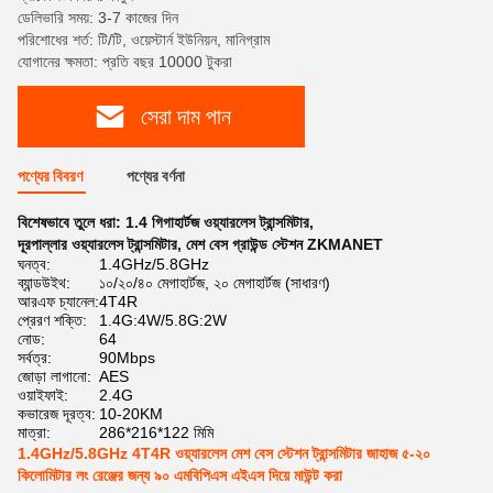
ডেলিভারি সময়: 3-7 কাজের দিন
পরিশোধের শর্ত: টি/টি, ওয়েস্টার্ন ইউনিয়ন, মানিগ্রাম
যোগানের ক্ষমতা: প্রতি বছর 10000 টুকরা
সেরা দাম পান
পণ্যের বিবরণ
পণ্যের বর্ণনা
বিশেষভাবে তুলে ধরা:
1.4 গিগাহার্টজ ওয়্যারলেস ট্রান্সমিটার
,
দূরপাল্লার ওয়্যারলেস ট্রান্সমিটার
,
মেশ বেস গ্রাউন্ড স্টেশন ZKMANET
ঘনত্ব:
1.4GHz/5.8GHz
ব্যান্ডউইথ:
১০/২০/৪০ মেগাহার্টজ, ২০ মেগাহার্টজ (সাধারণ)
আরএফ চ্যানেল:
4T4R
প্রেরণ শক্তি:
1.4G:4W/5.8G:2W
নোড:
64
সর্বত্র:
90Mbps
জোড়া লাগানো:
AES
ওয়াইফাই:
2.4G
কভারেজ দূরত্ব:
10-20KM
মাত্রা:
286*216*122 মিমি
1.4GHz/5.8GHz 4T4R ওয়্যারলেস মেশ বেস স্টেশন ট্রান্সমিটার জাহাজ ৫-২০
কিলোমিটার লং রেঞ্জের জন্য ৯০ এমবিপিএস এইএস দিয়ে মাউন্ট করা