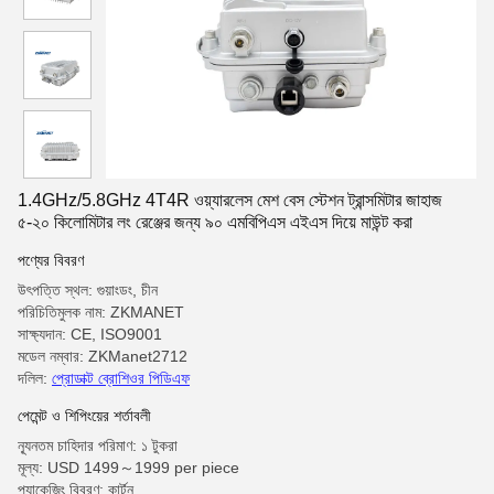
1.4GHz/5.8GHz 4T4R ওয়্যারলেস মেশ বেস স্টেশন ট্রান্সমিটার জাহাজ
৫-২০ কিলোমিটার লং রেঞ্জের জন্য ৯০ এমবিপিএস এইএস দিয়ে মাউন্ট করা
পণ্যের বিবরণ
উৎপত্তি স্থল: গুয়াংডং, চীন
পরিচিতিমুলক নাম: ZKMANET
সাক্ষ্যদান: CE, ISO9001
মডেল নম্বার: ZKManet2712
দলিল:
প্রোডাক্ট ব্রোশিওর পিডিএফ
পেমেন্ট ও শিপিংয়ের শর্তাবলী
ন্যূনতম চাহিদার পরিমাণ: ১ টুকরা
মূল্য: USD 1499～1999 per piece
প্যাকেজিং বিবরণ: কার্টুন