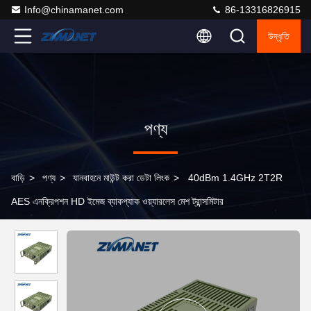
Info@chinamanet.com
86-13316826915
উদ্ধৃতি
পণ্য
বাড়ি
>
পণ্য
>
যানবাহনে মাউন্ট করা ডেটা লিংক
>
40dBm 1.4GHz 2T2R
AES এনক্রিপশন HD ইমেজ ব্যাকপ্যাক ওয়্যারলেস মেশ ট্রান্সমিটার