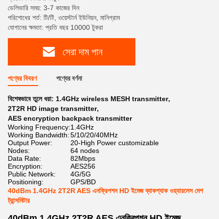
ডেলিভারি সময়: 3-7 কাজের দিন
পরিশোধের শর্ত: টি/টি, ওয়েস্টার্ন ইউনিয়ন, মানিগ্রাম
যোগানের ক্ষমতা: প্রতি বছর 10000 টুকরা
সেরা দাম পান
পণ্যের বিবরণ
পণ্যের বর্ণনা
বিশেষভাবে তুলে ধরা:
1.4GHz wireless MESH transmitter
,
2T2R HD image transmitter
,
AES encryption backpack transmitter
Working Frequency:
1.4GHz
Working Bandwidth:
5/10/20/40MHz
Output Power:
20-High Power customizable
Nodes:
64 nodes
Data Rate:
82Mbps
Encryption:
AES256
Public Network:
4G/5G
Positioning:
GPS/BD
40dBm 1.4GHz 2T2R AES এনক্রিপশন HD ইমেজ ব্যাকপ্যাক ওয়্যারলেস মেশ
ট্রান্সমিটার
40dBm 1.4GHz 2T2R AES এনক্রিপশন HD ইমেজ