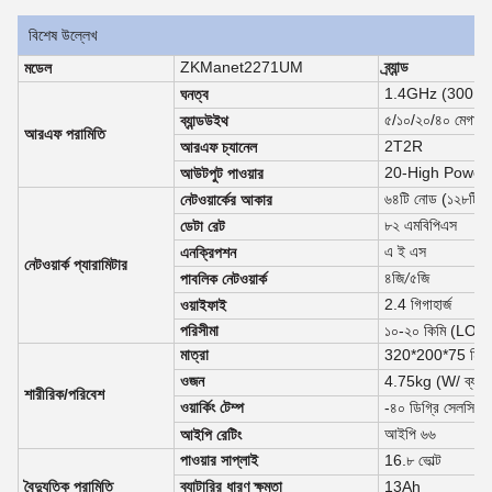
বিশেষ উল্লেখ
ZKManet2271UM
ব্র্যান্ড
মডেল
1.4GHz (300MHz
ঘনত্ব
৫/১০/২০/৪০ মেগাহার্
ব্যান্ডউইথ
আরএফ পরামিতি
2T2R
আরএফ চ্যানেল
20-High Power কা
আউটপুট পাওয়ার
৬৪টি নোড (১২৮টি ন
নেটওয়ার্কের আকার
৮২ এমবিপিএস
ডেটা রেট
এ ই এস
এনক্রিপশন
নেটওয়ার্ক প্যারামিটার
পাবলিক নেটওয়ার্ক
৪জি/৫জি
2.4 গিগাহার্জ
ওয়াইফাই
পরিসীমা
১০-২০ কিমি (LOS)
মাত্রা
320*200*75 মিমি
ওজন
4.75kg (W/ ব্যাটা
শারীরিক/পরিবেশ
ওয়ার্কিং টেম্প
-৪০ ডিগ্রি সেলসিয়াস
আইপি ৬৬
আইপি রেটিং
পাওয়ার সাপ্লাই
16.৮ ভোল্ট
বৈদ্যুতিক পরামিতি
ব্যাটারির ধারণ ক্ষমতা
13Ah