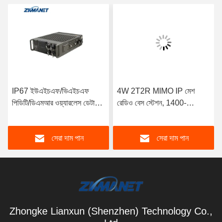
IP67 ইউএইচএফ/ভিএইচএফ
4W 2T2R MIMO IP মেশ
পিডিটি/ডিএমআর ওয়্যারলেস ডেটা
রেডিও বেস স্টেশন, 1400-
লিংক দীর্ঘ দূরত্বের যানবাহন মাউন্ট
1460MHz ফ্রিকোয়েন্সি,
Mesh রেডিও জন্য
82Mbps ডেটা রেট এবং IP67
সেরা দাম পান
সেরা দাম পান
মজবুত আবাসন
Zhongke Lianxun (Shenzhen) Technology Co.,