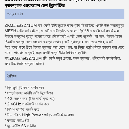
ব্যাকপ্যাক ওয়্যারলেস মেশ ট্রান্সমিটার
পণ্যের বর্ণনা
ZKManet2271UM হল একটি ইন্টিগ্রেটেড ব্যাকপ্যাক ডিজাইনের একটি উচ্চ-ক্ষমতাযুক্ত
MESH নেটওয়ার্ক রেডিও, যা জটিল পরিস্থিতিতে আরও স্থিতিশীল জরুরী নেটওয়ার্ক এবং
দীর্ঘতর সংক্রমণ দূরত্ব সরবরাহ করে।ডিভাইসটি একটি ডেটা প্রদর্শন পর্দা সঙ্গে, রিয়েল-টাইম
ডিভাইস অবস্থা এবং সংযোগ অবস্থা দেখায়। এটি ম্যানপ্যাক করা যেতে পারে, একটি
স্ট্রিপডের সাথে রিলে হিসাবে ব্যবহার করা যেতে পারে, বা স্থির পয়েন্টগুলিতে ইনস্টল করা যেতে
পারে। পাওয়ার সাপ্লাই জন্য একটি অন্তর্নির্মিত লিথিয়াম ব্যাটারি
সহ,
ZKManet2271UM
এটি একটি মসৃণ চেহারা, সহজ ব্যবহার, শক্তিশালী কার্যকারিতা,
এবং উচ্চ নির্ভরযোগ্যতা আছে।
বৈশিষ্ট্য
* দ্বি-মুখী ইন্টারকম সমর্থন করে
* সম্পূর্ণ স্বচ্ছ আইপি ডেটা ট্রান্সমিশন
* 4G সমর্থন করে (সিম কার্ড স্লট সহ)
* 2.4GHz ওয়াইফাই সমর্থন করে
* জিপিএস/বিডি সমর্থন করে
* উচ্চ শক্তি High Power পর্যন্ত কাস্টমাইজযোগ্য
* কাজের সময়
≥
৪টা
* দৃঢ় আইপি 66 হাউজিং