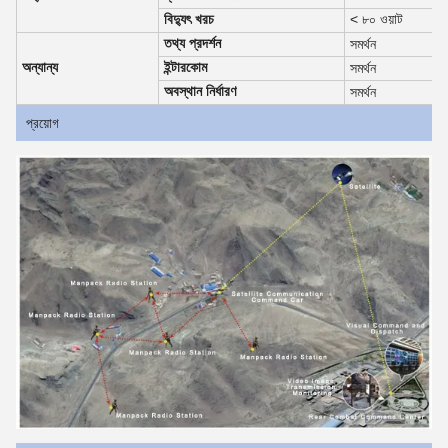
বিদ্যুৎ খরচ
< ৮০ ওয়াট
তথ্য প্রদর্শন
সমর্থন
অন্যান্য
ইন্টারকোম
সমর্থন
অবস্থান নির্ধারণ
সমর্থন
প্রয়োগ