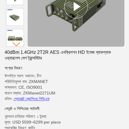
40dBm 1.4GHz 2T2R AES এনক্রিপশন HD ইমেজ ব্যাকপ্যাক
ওয়্যারলেস মেশ ট্রান্সমিটার
পণ্যের বিবরণ
উৎপত্তি স্থল: গুয়াংডং, চীন
পরিচিতিমুলক নাম: ZKMANET
সাক্ষ্যদান: CE, ISO9001
মডেল নম্বার: ZKManet2271UM
দলিল:
প্রোডাক্ট ব্রোশিওর পিডিএফ
পেমেন্ট ও শিপিংয়ের শর্তাবলী
ন্যূনতম চাহিদার পরিমাণ: ১ টুকরা
মূল্য: USD 5599~6299 per piece
প্যাকেজিং বিবরণ: কার্টুন