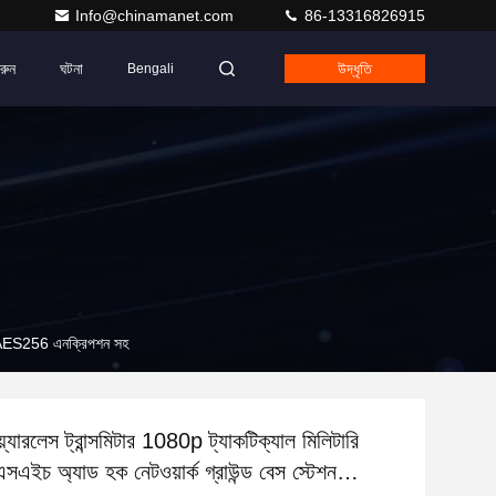
Info@chinamanet.com
86-13316826915
রুন
ঘটনা
উদ্ধৃতি
Bengali
েশন AES256 এনক্রিপশন সহ
ারলেস ট্রান্সমিটার 1080p ট্যাকটিক্যাল মিলিটারি
ইচ অ্যাড হক নেটওয়ার্ক গ্রাউন্ড বেস স্টেশন