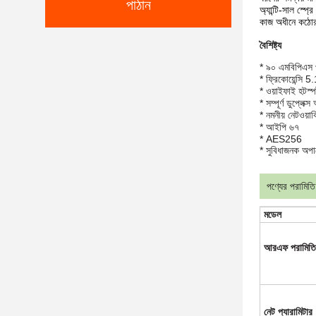
পাঠান
অ্যান্টি-সাল স্প
কাজ অধীনে কঠোর 
বৈশিষ্ট্য
* ৯০ এমবিপিএস পর
* ফ্রিকোয়েন্স
* ওয়াইফাই হটস্
* সম্পূর্ণ ডুপ্লেক্
* নমনীয় নেটওয়ার
* আইপি ৬৭
* AES256
* সুবিধাজনক অপার
পণ্যের পরামিতি
মডেল
আরএফ পরামিতি
নেট প্যারামিটার