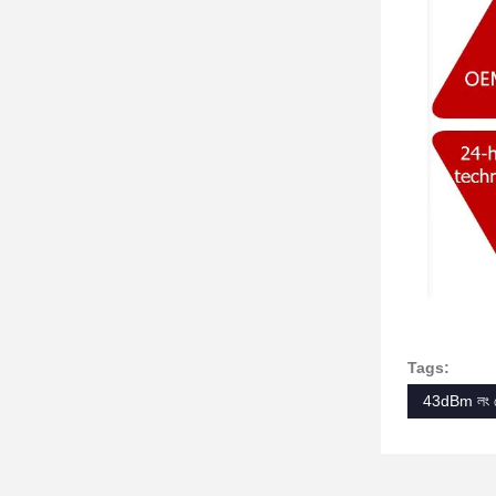
Tags:
43dBm লং রেঞ্