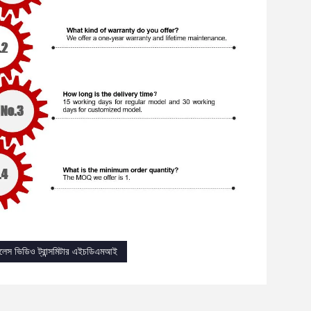
ারলেস ভিডিও ট্রান্সমিটার এইচডিএমআই