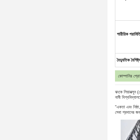
শারীরিক পরামিত
বৈদ্যুতিক বৈশিষ্ট্
কোম্পানির প্র
ঝংকে লিয়ানক্সুন
নামী বিশ্ববিদ্যাল
"একতা এবং নিষ্ঠা
সেবা প্রদানের জন