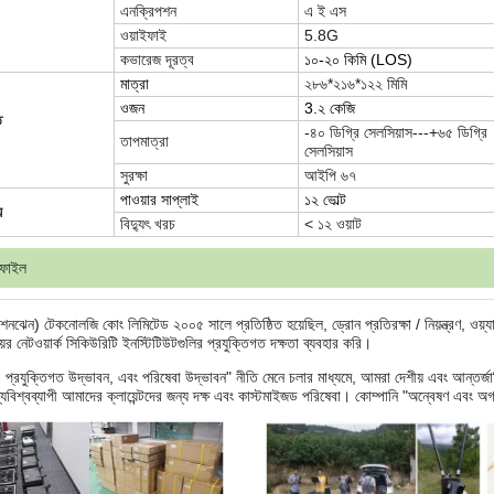
এনক্রিপশন
এ ই এস
ওয়াইফাই
5.8G
কভারেজ দূরত্ব
১০-২০ কিমি (LOS)
মাত্রা
২৮৬*২১৬*১২২ মিমি
ওজন
3.২ কেজি
ি
-৪০ ডিগ্রি সেলসিয়াস---+৬৫ ডিগ্রি
তাপমাত্রা
সেলসিয়াস
সুরক্ষা
আইপি ৬৭
পাওয়ার সাপ্লাই
১২ ভোল্ট
য
বিদ্যুৎ খরচ
< ১২ ওয়াট
োফাইল
 (শেনঝেন) টেকনোলজি কোং লিমিটেড ২০০৫ সালে প্রতিষ্ঠিত হয়েছিল, ড্রোন প্রতিরক্ষা / নিয়ন্ত্রণ, 
য়ের নেটওয়ার্ক সিকিউরিটি ইনস্টিটিউটগুলির প্রযুক্তিগত দক্ষতা ব্যবহার করি।
, প্রযুক্তিগত উদ্ভাবন, এবং পরিষেবা উদ্ভাবন" নীতি মেনে চলার মাধ্যমে, আমরা দেশীয় এবং আন্তর্
্যবিশ্বব্যাপী আমাদের ক্লায়েন্টদের জন্য দক্ষ এবং কাস্টমাইজড পরিষেবা। কোম্পানি "অন্বেষণ এবং 