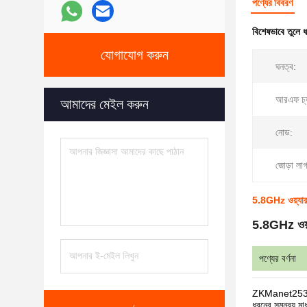
পণ্যের বিবরণ
বিশেষভাবে তুলে 
যোগাযোগ করুন
ঘনত্ব:
আরএফ চ্য
আমাদের মেইল ​​করুন
নোড:
জোড়া লা
5.8GHz ওয়্যারল
5.8GHz ওয়্য
পণ্যের বর্ণনা
ZKManet2532UM এ
ধরনের সমন্বয় মাধ্