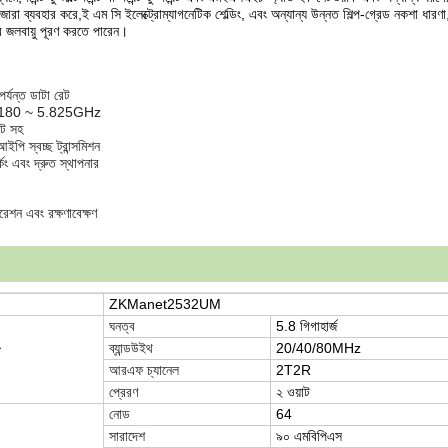
্রে জারা ব্যবহার করে,ই এম সি ইলেক্ট্রোম্যাগনেটিক শেল্ডিং, এবং অন্যান্য উন্নত শিল্প-গ্রেড নকশা ধা
জলবায়ু পূরণ করতে পারেন।
্যন্ত ডাটা রেট
ি 5.180 ~ 5.825GHz
পট সহ
স আইপি স্বচ্ছ ট্রান্সমিশন
্কিং এবং দ্রুত স্থাপনার
েশন এবং রক্ষণাবেক্ষণ
ZKManet2532UM
ঘনত্ব
5.8 গিগাহার্জ
ব্যান্ডউইথ
20/40/80MHz
আরএফ চ্যানেল
2T2R
প্রেরণ
২ ওয়াট
নোড
64
সারাদেশ
৯০ এমবিপিএস