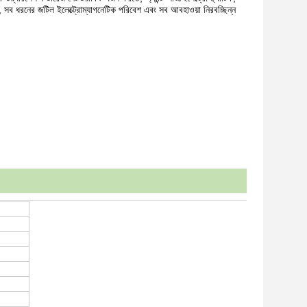
রণা, সব ধরনের জটিল ইলেক্ট্রোম্যাগনেটিক পরিবেশ এবং সব আবহাওয়া নিরবচ্ছিন্ন