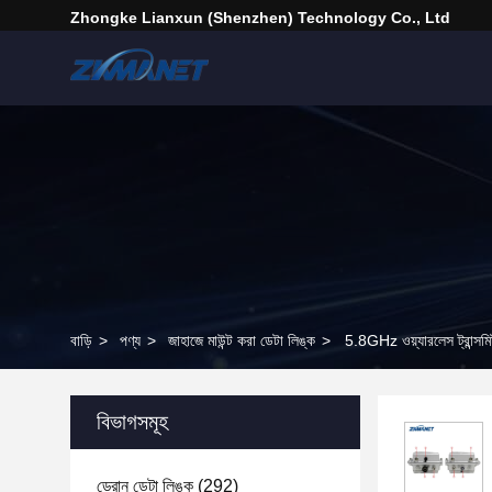
Zhongke Lianxun (Shenzhen) Technology Co., Ltd
বাড়ি
>
পণ্য
>
জাহাজে মাউন্ট করা ডেটা লিঙ্ক
>
5.8GHz ওয়্যারলেস ট্রান্স
বিভাগসমূহ
ড্রোন ডেটা লিঙ্ক
(292)