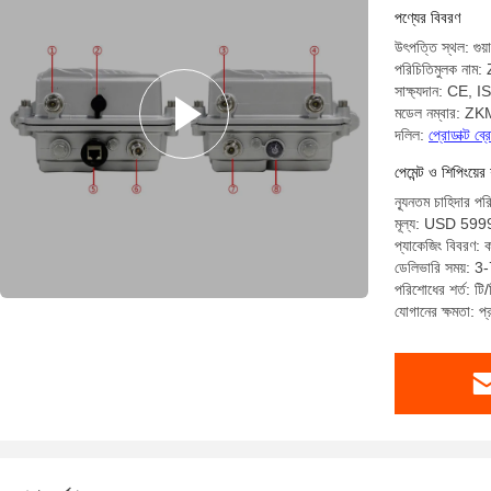
AES256 এন
পণ্যের বিবরণ
উৎপত্তি স্থল: গুয়
পরিচিতিমুলক ন
সাক্ষ্যদান: CE,
মডেল নম্বার: 
দলিল:
প্রোডাক্ট ব
পেমেন্ট ও শিপিংয়ের 
ন্যূনতম চাহিদার পর
মূল্য: USD 599
প্যাকেজিং বিবরণ: কার
ডেলিভারি সময়: 3
পরিশোধের শর্ত: টি/ট
যোগানের ক্ষমতা: 