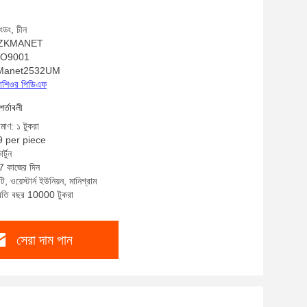
ক্রিপশন সহ
াংডং, চীন
াম: ZKMANET
 ISO9001
ZKManet2532UM
্রোশিওর পিডিএফ
শর্তাবলী
িমাণ: ১ টুকরা
9 per piece
্টুন
-7 কাজের দিন
ি, ওয়েস্টার্ন ইউনিয়ন, মানিগ্রাম
প্রতি বছর 10000 টুকরা
সেরা দাম পান