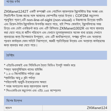
পণ্যের বর্ণনা
ZKManet1242T একটি কম্প্যাক্ট এবং পোর্টেবল ব্যাকপ্যাক ট্রান্সমিটার উচ্চ সংজ্ঞা এবং
স্থিতিশীল ইমেজ মানের সঙ্গে আমাদের কোম্পানীর দ্বারা উন্নত। COFDM মডুলেশন
প্রযুক্তি গ্রহণ,এটি non-line-of-sight (non-visual) এ উচ্চমানের চিত্রের শ্যুটিং
এবং রিয়েল-টাইম ট্রান্সমিশন উপলব্ধি করতে পারে, হাই স্পিড মোবাইল, ট্রান্সমিশনের সময়
চিত্র এবং ডেটা এনক্রিপ্ট করে এবং এটি রিসিভার ZKManet1002R এর সাথে ব্যবহার
করা যেতে পারে,যা জটিল পরিবেশে এবং যেখানে তুলনামূলকভাবে অনেক বাধা রয়েছে সেখানে
ব্যবহারের জন্য বিশেষভাবে উপযুক্ত, এবং এটি জননিরাপত্তা, সশস্ত্র পুলিশ এবং অন্যান্য
প্রধান কার্যক্রম যেমন সাইটে নিরাপত্তা, জরুরী প্রতিক্রিয়া উদ্ধার এবং অন্যান্য কার্যক্রমের
জন্য ব্যবহার করা যেতে পারে।
বৈশিষ্ট্য
* এইচডিএমআই এবং সিভিবিএস দ্বৈত ভিডিও ইনপুট সমর্থন করে
*
শক্ত অ্যালুমিনিয়াম খাদের হাউজিং
* ১.৫-৩ কিলোমিটার পর্যন্ত রেঞ্জ
*
ব্যাটারির আয়ু ৫ ঘন্টা পর্যন্ত
*
শক্তিশালী অ্যান্টি-ইনফেরেনশন ক্ষমতা
* সহজ অপারেশন জন্য ম্যানপ্যাক নকশা
* সিওএফডিএম মডুলেশন এবং এইচ.২৬৪ কম্প্রেশন
বিশেষ উল্লেখ
মডেল
ZKManet1242