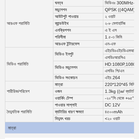
ঘনত্ব
ভিডিওঃ 300MHz-2.7
মডুলেশন
QPSK ((4QAM)/
আউটপুট পাওয়ার
২ ওয়াট
আরএফ পরামিতি
ব্যান্ডউইথ
২-৮ মেগাহার্টজ
এনক্রিপশন
এ ই এস
পরিসীমা
1.৫-৩ কিমি
আরএফ ইন্টারফেস
এন-এফ
এইচডিঃএইচডিএমআই
ভিডিও ইনপুট
এসডিঃআরসিএ
ভিডিও পরামিতি
HD:1080P,1080i,
ভিডিও মডুলেশন
এসডিঃ পি/এন
ভিডিও সংকোচন
এইচ.264
মাত্রা
220*120*45 মিমি
শারীরিক/পরিবেশ
ওজন
1.3kg ((w/ ব্যাটারি)
ওয়ার্কিং টেম্প
-২০°সি থেকে +৬৫°সি
পাওয়ার সাপ্লাই
DC 12V
বৈদ্যুতিক পরামিতি
ব্যাটারির ধারণ ক্ষমতা
৪৫০০mAh
বিদ্যুৎ খরচ
<২০ ওয়াট
মাত্রা