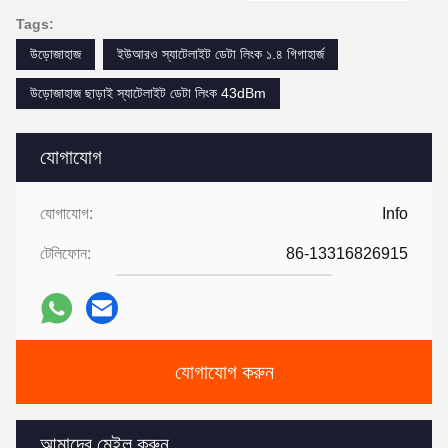
Tags:
উড়োজাহাজ
ইউআরও স্যাটেলাইট ডেটা লিংক ১.৪ গিগাহার্জ
উড়োজাহাজ ছাড়াই স্যাটেলাইট ডেটা লিংক 43dBm
যোগাযোগ
যোগাযোগ:
Info
টেলিফোন:
86-13316826915
যোগাযোগ করুন
আমাদের মেইল ​​করুন