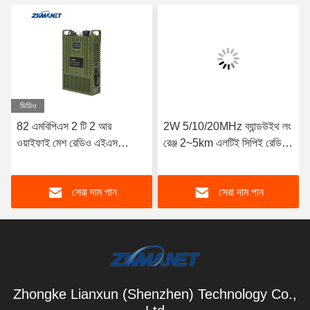
ভিডিও
82 এমবিপিএস 2 টি 2 আর
2W 5/10/20MHz ব্যান্ডউইথ লং
ওয়াইফাই মেশ রেডিও এইএস
রেঞ্জ 2~5km এলটিই সিপিই রেডিও
এনক্রিপশন ল্যান এইচডিএমআই লো
এইচডি ভিডিও ট্রান্সমিটার
লেটেন্সি ভিডিও ট্রান্সমিটার
সেরা দাম পান
সেরা দাম পান
Zhongke Lianxun (Shenzhen) Technology Co.,