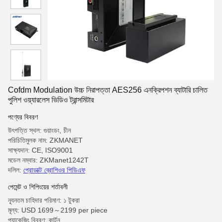
Cofdm Modulation উচ্চ নিরাপত্তা AES256 এনক্রিপশন ব্যাটারি চালিত
পুলিশ ওয়্যারলেস ভিডিও ট্রান্সমিটার
পণ্যের বিবরণ
উৎপত্তি স্থল: গুয়াংডং, চীন
পরিচিতিমুলক নাম: ZKMANET
সাক্ষ্যদান: CE, ISO9001
মডেল নম্বার: ZKManet1242T
দলিল:
প্রোডাক্ট ব্রোশিওর পিডিএফ
পেমেন্ট ও শিপিংয়ের শর্তাবলী
ন্যূনতম চাহিদার পরিমাণ: ১ টুকরা
মূল্য: USD 1699～2199 per piece
প্যাকেজিং বিবরণ: কার্টুন