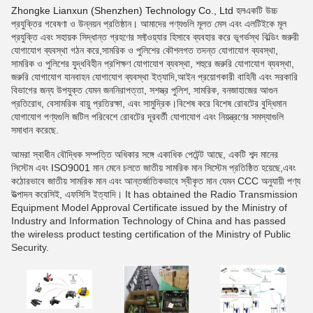
Zhongke Lianxun (Shenzhen) Technology Co., Ltd হল
একটি উচ্চ
প্রযুক্তির গবেষণা ও উন্নয়ন প্রতিষ্ঠান। আমাদের পণ্যগুলি মূলত মেস এবং এলটিইকে মূল
প্রযুক্তি এবং সহায়ক সিদ্ধান্ত গ্রহণের সফ্টওয়্যার হিসাবে ব্যবহার করে ভূগর্ভস্থ বিল্ডিং জরুরী
যোগাযোগ ব্যবস্থা গঠন করে,সামরিক ও পুলিশের কৌশলগত তদন্ত যোগাযোগ ব্যবস্থা,
সামরিক ও পুলিশের যুদ্ধবিহীন প্রশিক্ষণ যোগাযোগ ব্যবস্থা, শহুরে জরুরি যোগাযোগ ব্যবস্থা,
জরুরি যোগাযোগ যানবাহন যোগাযোগ ব্যবস্থা ইত্যাদি,আইন প্রয়োগকারী বাহিনী এবং সরকারি
বিভাগের জন্য উপযুক্ত যেমন জননিরাপত্তা, সশস্ত্র পুলিশ, সামরিক, বনজাহাজের আগুন
প্রতিরোধ, বেসামরিক বায়ু প্রতিরক্ষা, এবং সামুদ্রিক।বিশেষ করে বিশেষ রোবটের বুদ্ধিমান
যোগাযোগ পণ্যগুলি জটিল পরিবেশে রোবটের দূরবর্তী যোগাযোগ এবং নিয়ন্ত্রণের সমস্যাগুলি
সমাধান করেছে.
আমরা স্বাধীন বৌদ্ধিক সম্পত্তি অধিকার সঙ্গে একাধিক পেটেন্ট আছে, একটি শব্দ মানের
সিস্টেম এবং ISO9001 মান মেনে চলতে জাতীয় সামরিক মান সিস্টেম প্রতিষ্ঠিত হয়েছে,এবং
কঠোরভাবে জাতীয় সামরিক মান এবং আন্তর্জাতিকভাবে স্বীকৃত মান যেমন CCC অনুযায়ী পণ্য
উত্পাদন করেসিই, এফসিসি ইত্যাদি। It has obtained the Radio Transmission
Equipment Model Approval Certificate issued by the Ministry of
Industry and Information Technology of China and has passed
the wireless product testing certification of the Ministry of Public
Security.